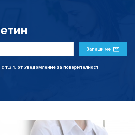
етин
Запиши ме
с т.3.1. от
Уведомление за поверителност