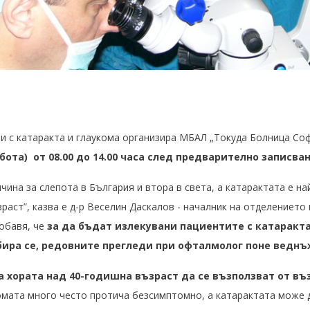
ти с катаракта и глаукома организира МБАЛ „Токуда Болница Со
ъбота)
от 08.00 до 14.00 часа след предварително записване
чина за слепота в България и втора в света, а катарактата е н
раст”, казва е д-р Веселин Даскалов - началник на отделениет
добавя, че
за да бъдат излекувани пациентите с катаракта
бира се, редовните прегледи при офталмолог поне ведн
а хората над 40-годишна възраст да се възползват от въ
комата много често протича безсимптомно, а катарактата може 