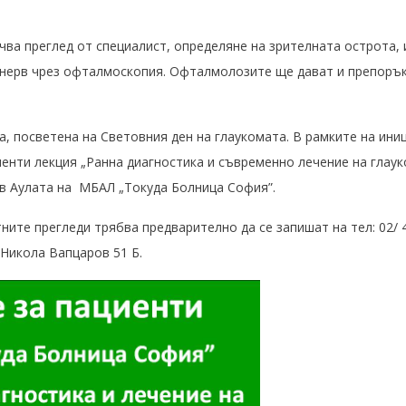
чва преглед от специалист, определяне на зрителната острота,
 нерв чрез офталмоскопия. Офталмолозите ще дават и препоръки
а, посветена на Световния ден на глаукомата. В рамките на ин
енти лекция „Ранна диагностика и съвременно лечение на глаук
 в Аулата на МБАЛ „Токуда Болница София”.
ите прегледи трябва предварително да се запишат на тел: 02/ 
 Никола Вапцаров 51 Б.