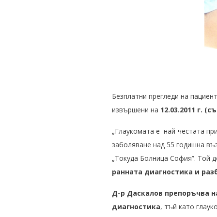
Безплатни прегледи на пациен
извършени на
12.03.2011 г. (с
„Глаукомата е най-честата при
заболяване над 55 годишна въз
„Токуда Болница София”. Той 
ранната диагностика и раз
Д-р Даскалов препоръчва н
диагностика
, тъй като глау