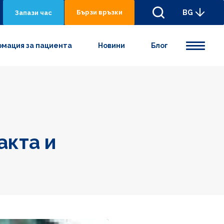
Бързи връзки
BG
Запази час
мация за пациента
Новини
Блог
акта и