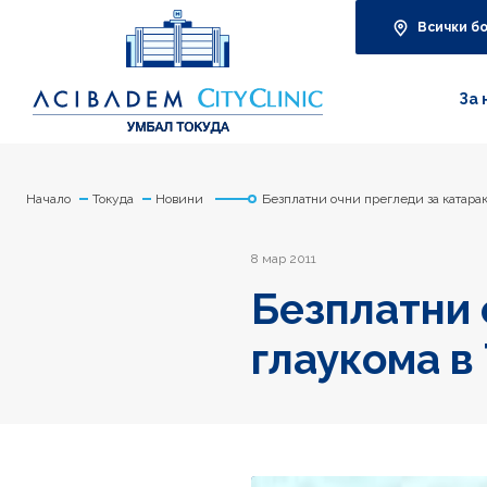
Всички б
За 
Начало
Токуда
Новини
Безплатни очни прегледи за катарак
8 мар 2011
Безплатни 
глаукома в