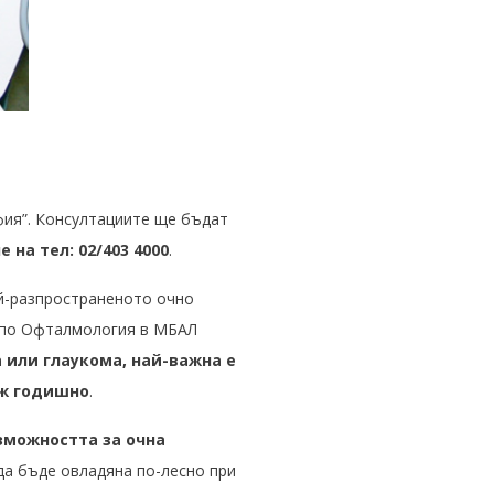
фия”. Консултациите ще бъдат
 на тел: 02/403 4000
.
ай-разпространеното очно
о по Офталмология в МБАЛ
 или глаукома, най-важна е
ъж годишно
.
зможността за очна
да бъде овладяна по-лесно при