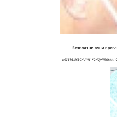
Безплатни очни прегл
Безвъзмездните консултации с