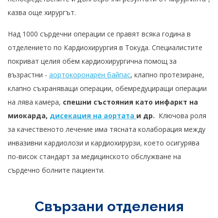
казва още хирургът.
Над 1000 сърдечни операции се правят всяка година в
отделението по Кардиохирургия в Токуда. Специалистите
покриват целия обем кардиохирургична помощ за
възрастни -
аортокоронарен байпас
, клапно протезиране,
клапно съхраняващи операции, обемредуциращи операции
на лява камера,
спешни състояния като инфаркт на
миокарда,
дисекация на аортата
и др.
Ключова роля
за качественото лечение има тясната колаборация между
инвазивни кардиолози и кардиохирурзи, което осигурява
по-висок стандарт за медицинското обслужване на
сърдечно болните пациенти.
Свързани отделения