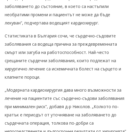
заболяването до състояние, в което са настъпили
необратими промени и пациентът не може да бъде
лекуван”, подчертава водещият кардиохирург.
Статистиката в България сочи, че сърдечно-съдовите
заболявания са водеща причина за преждевременната
смърт или загуба на работоспособност. Най-често
срещаните сърдечни заболявания, които подлежат на
хирургично лечение са исхемичната болест на сърцето и
клапните пороци.
„Модерната кардиохирургия дава много възможности за
лечение на пациентите със сърдечно-съдови заболявания
при минимален риск”, добавя д-р Николов. „Колкото по-
кратък е периодът от уточняване на заболяването до
сърдечната операция, толкова по-добри са
непосредствените и дългосрочни резултати от хирургията”,