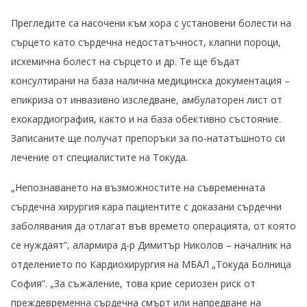
Прегледите са насочени към хора с установени болести на
сърцето като сърдечна недостатъчност, клапни пороци,
исхемична болест на сърцето и др. Те ще бъдат
консултирани на база налична медицинска документация –
епикриза от инвазивно изследване, амбулаторен лист от
ехокардиография, както и на база обективно състояние.
Записаните ще получат препоръки за по-нататъшното си
лечение от специалистите на Токуда.
„Непознаването на възможностите на съвременната
сърдечна хирургия кара пациентите с доказани сърдечни
заболявания да отлагат във времето операцията, от която
се нуждаят”, алармира д-р Димитър Николов – началник на
отделението по Кардиохирургия на МБАЛ „Токуда Болница
София”. „За съжаление, това крие сериозен риск от
преждевременна сърдечна смърт или напредване на