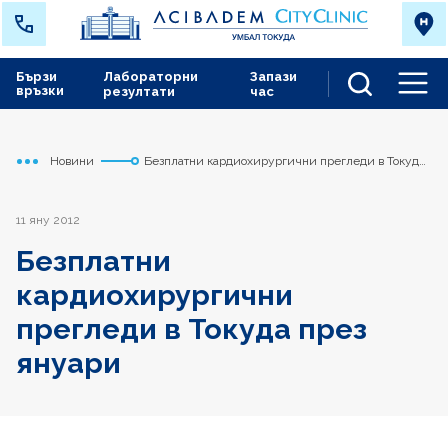
Бързи
Лабораторни
Запази
връзки
резултати
час
Men
Новини
Безплатни кардиохирургични прегледи в Токуда
Начало
Токуда
през януари
11 яну 2012
Безплатни
кардиохирургични
прегледи в Токуда през
януари