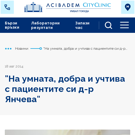
Бързи
Лабораторни
Запази
връзки
резултати
час
Men
Новини
"На умната, добра и учтива с пациентите си д-р
Начало
Токуда
Янчева"
18 авг 2014
"На умната, добра и учтива
с пациентите си д-р
Янчева"