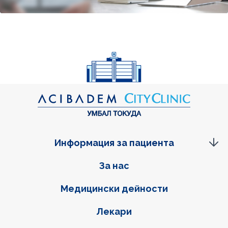
Информация за пациента
Фуутер навигация
За нас
Медицински дейности
Лекари