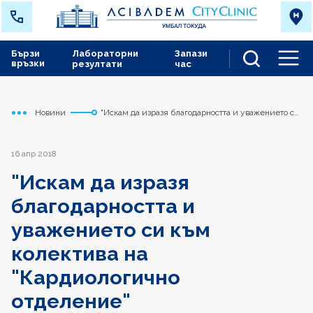
Бързи
Лабораторни
Запази
връзки
резултати
час
Men
Новини
"Искам да изразя благодарността и уважението си
Начало
Токуда
към колектива на "Кардиологично отделение"
16 апр 2018
"Искам да изразя
благодарността и
уважението си към
колектива на
"Кардиологично
отделение"