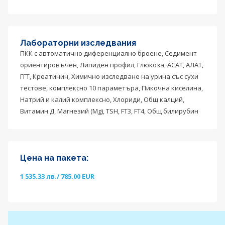
Лабораторни изследвания
ПКК с автоматично диференциално броене, Седимент
ориентировъчен, Липиден профил, Глюкоза, АСАТ, АЛАТ,
ГГТ, Креатинин, Химично изследване на урина със сухи
тестове, комплексно 10 параметъра, Пикочна киселина,
Натрий и калий комплексно, Хлориди, Общ калций,
Витамин Д, Магнезий (Mg), TSH, FT3, FT4, Общ билирубин
Цена на пакета:
1 535.33 лв./ 785.00 EUR