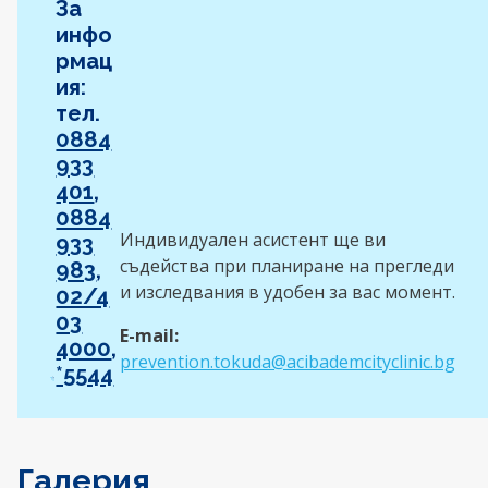
За
инфо
рмац
ия:
тел.
0884
933
401
,
0884
Индивидуален асистент ще ви
933
съдейства при планиране на прегледи
983
,
и изследвания в удобен за вас момент.
02/4
03
E-mail:
4000
,
prevention.tokuda@acibademcityclinic.bg
*5544
Галерия