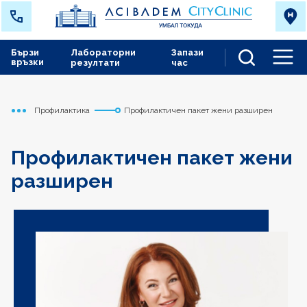
Бързи
Лабораторни
Запази
връзки
резултати
час
Men
Профилактика
Профилактичен пакет жени разширен
Начало
Токуда
Медицински дейности
Профилактичен пакет жени
разширен