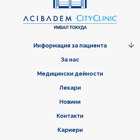
Информация за пациента
Фуутер навигация
За нас
Медицински дейности
Лекари
Новини
Контакти
Кариери