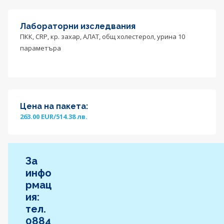
Лабораторни изследвания
ПКК, CRP, кр. захар, АЛАТ, общ холестерол, урина 10
параметъра
Цена на пакета:
263.00 EUR/514.38 лв.
За
инфо
рмац
ия:
тел.
0884