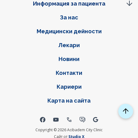
Информация за пациента
Фуутер навигация
За нас
Медицински дейности
Лекари
Новини
Контакти
Кариери
Карта на сайта
Social links
Copyright © 2026 Acibadem City Clinic
Сайт от
Studio X