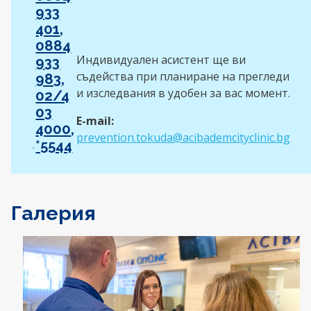
933
401
,
0884
Индивидуален асистент ще ви
933
съдейства при планиране на прегледи
983
,
и изследвания в удобен за вас момент.
02/4
03
E-mail:
4000
,
prevention.tokuda@acibademcityclinic.bg
*5544
Галерия