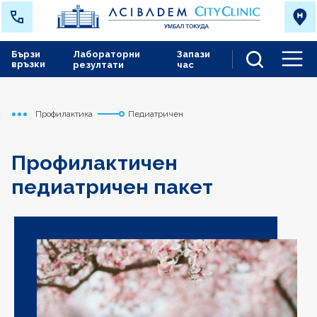
Бързи
Лабораторни
Запази
връзки
резултати
час
Men
Профилактика
Педиатричен
Начало
Токуда
Медицински дейности
Профилактичен
педиатричен пакет