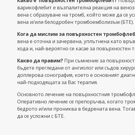
Какво е
повърхностен тромбофлебит?
Повърх
варикофлебит е възпалителна реакция на веноз
вена с образуване на тромб, който може да се у
вена и/или белодробен тромбоемболизъм (БТЕ).
Кога да мислим за
повърхностен тромбофле
вена е оточна и зачервена, уплътнена като връв
хода и, най-вероятно се касае за повърхностен 
Какво да правим?
При съмнение за повърхност
бъдете прегледани от ангиолог или съдов хирур
доплерова сонография, което е основният диаг
най-подходящата за Вас терапия.
Основното лечение на повърхностния тромбофл
Оперативно лечение се препоръчва, когато тро
бедрото и/или прониква в бедрената вена. Тогав
да се усложни с БТЕ.