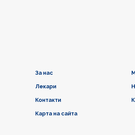
Фуутер навигация
За нас
М
Лекари
Н
Контакти
К
Карта на сайта