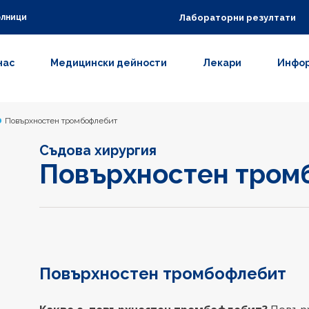
Лабораторни резултати
олници
нас
Медицински дейности
Лекари
Инфор
Повърхностен тромбофлебит
Съдова хирургия
Повърхностен тром
Повърхностен тромбофлебит