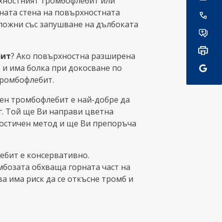
ностният тромбофлебит или
ната стена на повърхностната
сложни със запушване на дълбоката
бит
? Ако повърхностна разширена
 и има болка при докосване по
тромбофлебит.
ен тромбофлебит е най-добре да
г. Той ще Ви направи цветна
ностичен метод и ще Ви препоръча
ебит е консервативно.
мбозата обхваща горната част на
а има риск да се откъсне тромб и