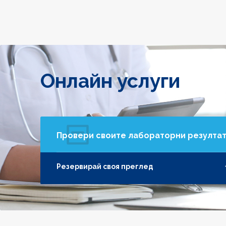
Онлайн услуги
Провери своите лабораторни резулта
Резервирай своя преглед