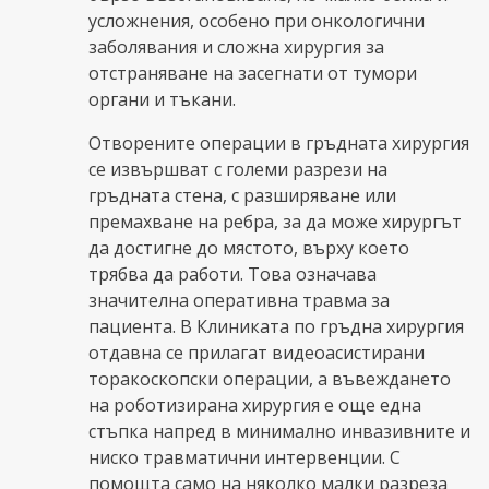
усложнения, особено при онкологични
заболявания и сложна хирургия за
отстраняване на засегнати от тумори
органи и тъкани.
Отворените операции в гръдната хирургия
се извършват с големи разрези на
гръдната стена, с разширяване или
премахване на ребра, за да може хирургът
да достигне до мястото, върху което
трябва да работи. Това означава
значителна оперативна травма за
пациента. В Клиниката по гръдна хирургия
отдавна се прилагат видеоасистирани
торакоскопски операции, а въвеждането
на роботизирана хирургия е още една
стъпка напред в минимално инвазивните и
ниско травматични интервенции. С
помощта само на няколко малки разреза