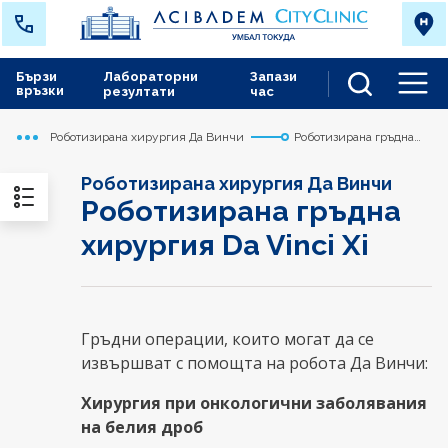
Бързи
Лабораторни
Запази
връзки
резултати
час
Men
Роботизирана хирургия Да Винчи
Роботизирана гръдна
Начало
Токуда
Медицински дейности
хирургия Da Vinci Xi
Роботизирана хирургия Да Винчи
Роботизирана гръдна
хирургия Da Vinci Xi
Гръдни операции, които могат да се
извършват с помощта на робота Да Винчи:
Хирургия при онкологични заболявания
на белия дроб