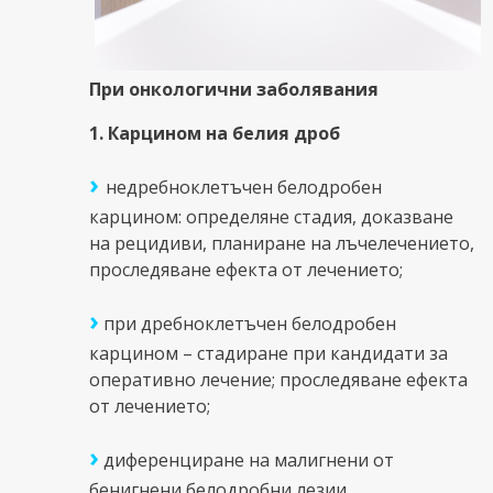
При онкологични заболявания
1. Карцином на белия дроб
›
недребноклетъчен белодробен
карцином: определяне стадия, доказване
на рецидиви, планиране на лъчелечението,
проследяване ефекта от лечението;
›
при дребноклетъчен белодробен
карцином – стадиране при кандидати за
оперативно лечение; проследяване ефекта
от лечението;
›
диференциране на малигнени от
бенигнени белодробни лезии.