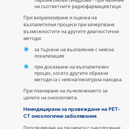
паркинсонови синдроми - при наличие
на съответните радиофармацевтици.
При визуализиране и оценка на
възпалителни процеси при изчерпване
възможностите на другите диагностични
методи:
за търсене на възпаление с неясна
локализация;
при доказване на възпалителен
процес, когато другите образни
методи са с неясна/несигурна находка.
При планиране на лъчелечението за
целите на онкологията.
Неиндицирани за провеждане на РЕТ-
СТ онкологични заболявания
Проследяване на пациенти с онкологични