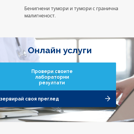
Бенигнени тумори и тумори с гранична
малигненост.
Онлайн услуги
Провери своите
лабораторни
резултати
зервирай своя преглед