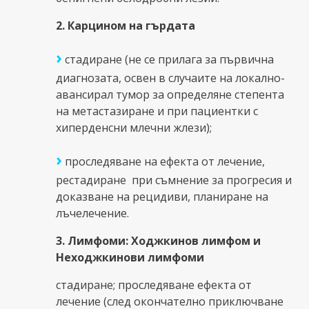
2. Карцином на гърдата
›
стадиране (не се прилага за първична
диагнозата, освен в случаите на локално-
авансирал тумор за определяне степента
на метастазиране и при пациентки с
хиперденсни млечни жлези);
›
проследяване на ефекта от лечение,
рестадиране при съмнение за прогресия и
доказване на рецидиви, планиране на
лъчелечение.
3. Лимфоми: Ходжкинов лимфом и
Неходжкинови лимфоми
стадиране; проследяване ефекта от
лечение (след окончателно приключване