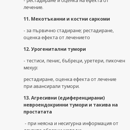
- рестадиране и оценка на ефекта от
лечение.
11. Мекотъканни и костни саркоми
- за първично стадиране; рестадиране,
оценка ефекта от лечението
12. Урогенитални тумори
- тестиси, пенис, бъбреци, уретери, пикочен
мехур:
рестадиране, оценка ефекта от лечение
при авансирали тумори.
13. Агресивни
(едиференцирани)
невроендокринни тумори
и такива на
простатата
- при неясна и несигурна информация от