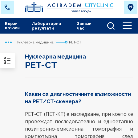
Бързи
Лабораторни
Запази
връзки
резултати
час
Men
Нуклеарна медицина
PET-CT
Начало
Токуда
Медицински дейности
Нуклеарна медицина
PET-CT
Какви са диагностичните възможности
на РЕТ/CT-скенера?
РЕТ-СТ (ПЕТ-КТ) е изследване, при което се
провеждат последователно и едноетапно
позитронно-емисионна томография и
компютърна томография след