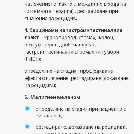
на лечението, както и междинно в хода на
системната терапия) , рестадиране при
съмнение за рецидив.
4. Карциноми на гастроинтестиналния
тракт
– хранопровод, стомах, колон,
ректум, черен дроб, панкреас,
гастроинтестинални стромални тумори
(ГИСТ):
определяне на стадия , проследяване
ефекта от лечение, рестадиране; доказване
на рецидиви;
5. Малигнен меланом
определяне на стадия при пациенти с
висок риск;
рестадиране, доказване на рецидиви,
проследяване ефекта от лечение.