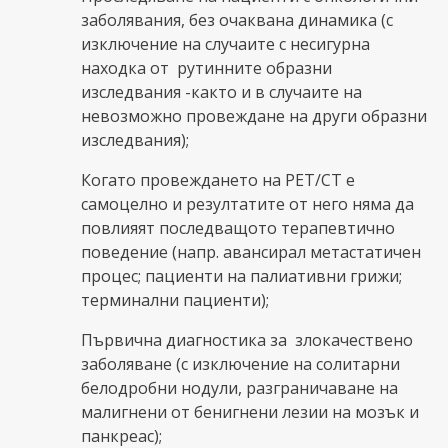
заболявания, без очаквана динамика (с
изключение на случаите с несигурна
находка от рутинните образни
изследвания -както и в случаите на
невозможно провеждане на други образни
изследвания);
Когато провеждането на РЕТ/СТ е
самоцелно и резултатите от него няма да
повлияят последващото терапевтично
поведение (напр. авансирал метастатичен
процес; пациенти на палиативни грижи;
терминални пациенти);
Първична диагностика за злокачествено
заболяване (с изключение на солитарни
белодробни нодули, разграничаване на
малигнени от бенигнени лезии на мозък и
панкреас);