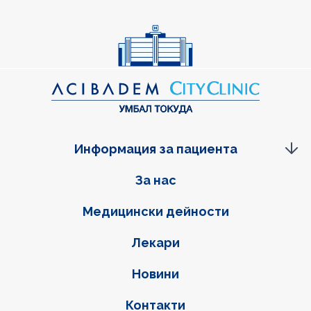
Информация за пациента
Фуутер навигация
За нас
Медицински дейности
Лекари
Новини
Контакти