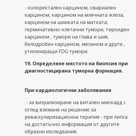
- колоректален карцином, овариален
карцином, карцином на млечната жлеза,
карцином на шииката на матката,
герминативно-клетачни тумори, тироиден
карцином , тумори на глава и шия,
белодробен карцином, меланом и други ,
утилизиращи FDG тумори.
19. Определяне мястото на биопсия при
диагностицирана туморна формация.
При кардиологични заболявания
- за визуализиране на витален миокард с
оглед вземане на решение за
реваскуларизационна терапия - при липса
на достатъчно информация от другите
образни изследвания.