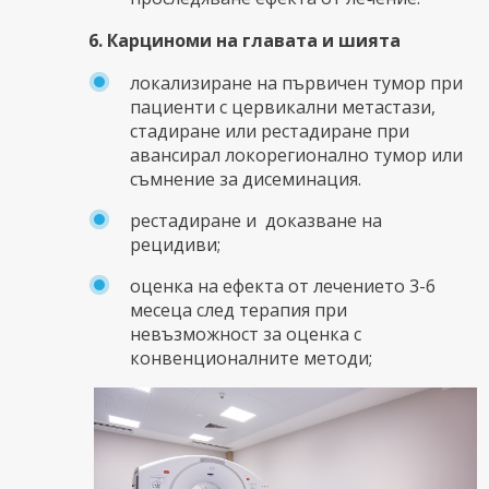
6. Карциноми на главата и шията
локализиране на първичен тумор при
пациенти с цервикални метастази,
стадиране или рестадиране при
авансирал локорегионално тумор или
съмнение за дисеминация.
рестадиране и доказване на
рецидиви;
оценка на ефекта от лечението 3-6
месеца след терапия при
невъзможност за оценка с
конвенционалните методи;