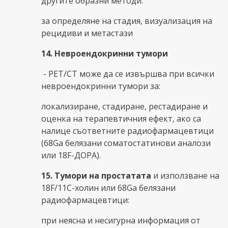
другите образни методи:
за определяне на стадия, визуализация на
рецидиви и метастази
14. Невроендокринни тумори
- PET/CT може да се извършва при всички
невроендокринни тумори за:
локализиране, стадиране, рестадиране и
оценка на терапевтичния ефект, ако са
налице съответните радиофармацевтици
(68Ga белязани соматостатинови аналози
или 18F-ДОРА).
15. Тумори на простатата
и използване на
18F/11С-холин или 68Ga белязани
радиофармацевтици:
при неясна и несигурна информация от