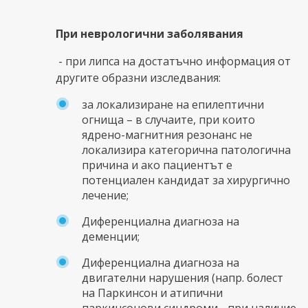
При неврологични заболявания
- при липса на достатъчно информация от
другите образни изследвания:
за локализиране на епилептични
огнища – в случаите, при които
ядрено-магнитния резонанс не
локализира категорична патологична
причина и ако пациентът е
потенциален кандидат за хирургично
лечение;
Диференциална диагноза на
деменции;
Диференциална диагноза на
двигателни нарушения (напр. болест
на Паркинсон и атипични