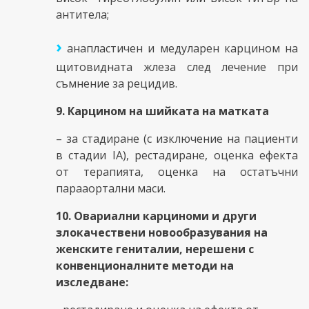
антитела;
›
анапластичен и медуларен карцином на
щитовидната жлеза след лечение при
съмнение за рецидив.
9. Карцином на шийката на матката
– за стадиране (с изключение на пациенти
в стадии ІА), рестадиране, оценка ефекта
от терапията, оценка на остатъчни
парааортални маси.
10. Овариални карциноми и други
злокачествени новообразувания на
женските гениталии, нерешени с
конвенционалните методи на
изследване: