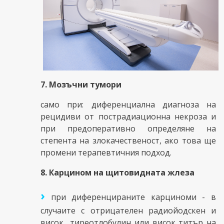
7. Мозъчни тумори
само при: диференциална диагноза на
рецидиви от пострадиационна некроза и
при предоперативно определяне на
степента на злокачественост, ако това ще
промени терапевтичния подход.
8. Карцином на щитовидната жлеза
›
при диференцираните карциноми - в
случаите с отрицателен радиойодскен и
висок тиреотлобулин или висок титър на