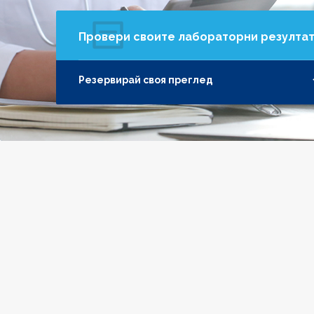
Провери своите лабораторни резулта
Резервирай своя преглед