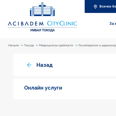
Всички б
За 
Начало
Токуда
Медицински дейности
Лъчетерапия и радиохи
Назад
Онлайн услуги