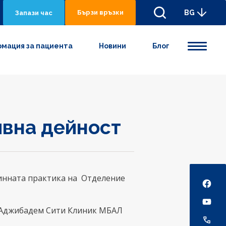
Бързи връзки
BG
Запази час
мация за пациента
Новини
Блог
ивна дейност
Social
инната практика на Отделение
а Аджибадем Сити Клиник МБАЛ