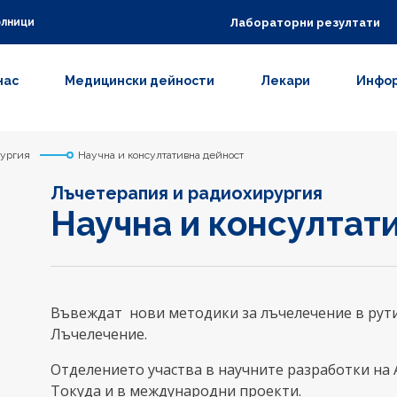
Лабораторни резултати
олници
нас
Медицински дейности
Лекари
Инфор
рургия
Научна и консултативна дейност
Лъчетерапия и радиохирургия
Научна и консултат
Въвеждат нови методики за лъчелечение в рут
Лъчелечение.
Отделението участва в научните разработки н
Токуда и в международни проекти.