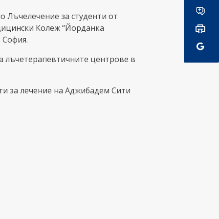
о Лъчелечение за студенти от
дицински Колеж “Йорданка
 София.
а лъчетерапевтичните центрове в
ти за лечение на Аджибадем Сити