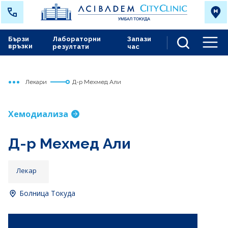
Бързи
Лабораторни
Запази
връзки
резултати
час
Men
Лекари
Д-р Мехмед Али
Начало
Токуда
Хемодиализа
Д-р Мехмед Али
Лекар
Болница Токуда