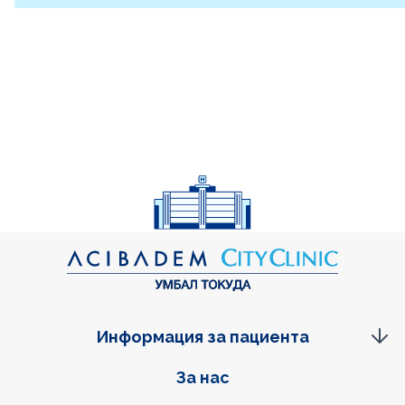
Информация за пациента
Фуутер навигация
За нас