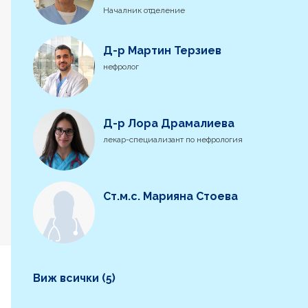
Началник отделение
Д-р Мартин Терзиев
нефролог
Д-р Лора Драмалиева
лекар-специализант по нефрология
Ст.м.с. Марияна Стоева
Виж всички (5)