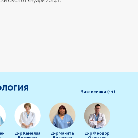
ски съюз от януари 2014 г.
ология
Виж всички (11)
ан
Д-р Камелия
Д-р Чанита
Д-р Феодор
в
Великова
Великова
Оджаков