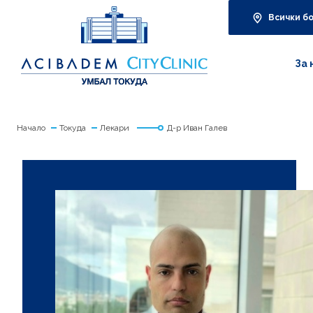
Всички б
За 
Начало
Токуда
Лекари
Д-р Иван Галев