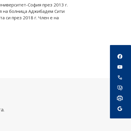
ниверситет-София през 2013 г.
ия на болница Аджибадем Сити
 си през 2018 г. Член е на
Social
а.