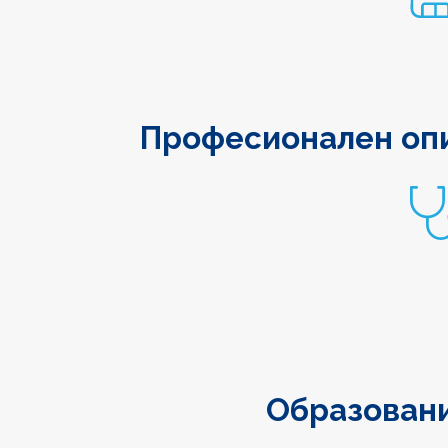
Професионален оп
Образован