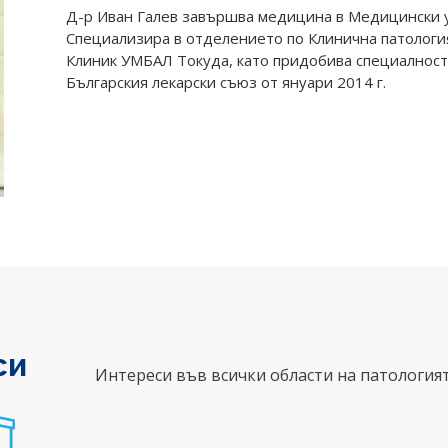
Д-р Иван Галев завършва медицина в Медицински у
Специализира в отделението по Клинична патолог
Клиник УМБАЛ Токуда, като придобива специалността
Българския лекарски съюз от януари 2014 г.
си
Интереси във всички области на патологият