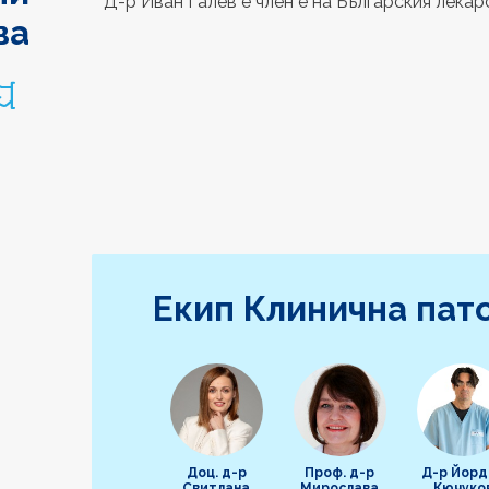
Д-р Иван Галев е член е на Българския лекар
ва
Екип Клинична пат
Доц. д-р
Проф. д-р
Д-р Йорд
Свитлана
Мирослава
Кючуко