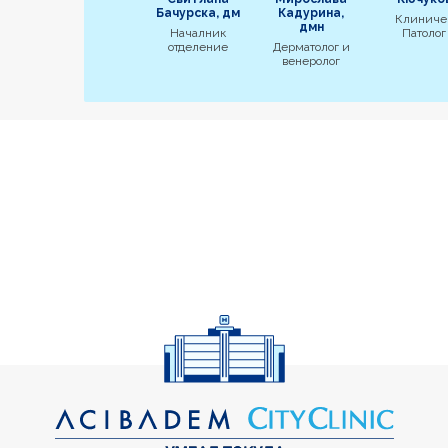
Бачурска, дм
Кадурина,
Клиниче
дмн
Началник
Патолог
отделение
Дерматолог и
венеролог