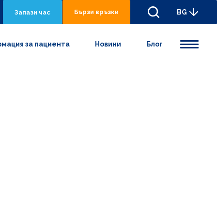
Бързи връзки
BG
Запази час
мация за пациента
Новини
Блог