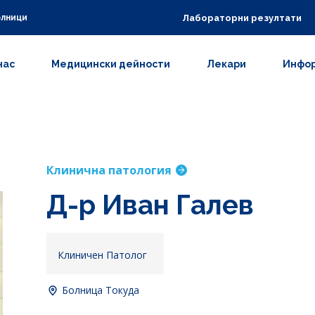
Лабораторни резултати
олници
нас
Медицински дейности
Лекари
Инфор
Клинична патология
Д-р Иван Галев
Клиничен Патолог
Болница Токуда