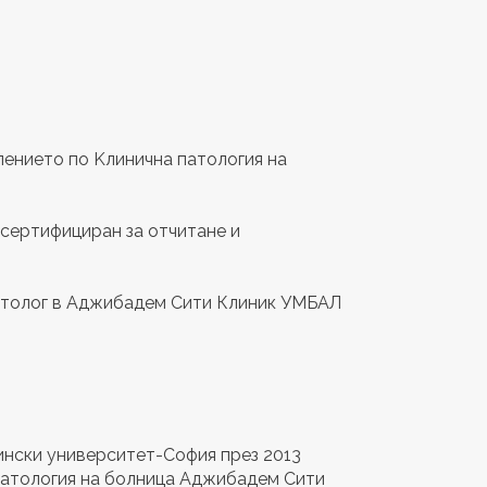
елението по Kлинична патология на
р сертифициран за отчитане и
патолог в Аджибадем Сити Клиник УМБАЛ
ински университет-София през 2013
 патология на болница Аджибадем Сити