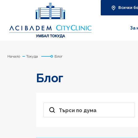
Всички б
За 
Начало
Токуда
Блог
Блог
Търси по дума