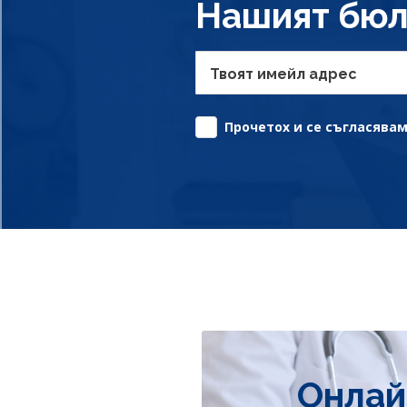
Нашият бюл
Твоят имейл адрес
Прочетох и се съгласявам 
Онлай