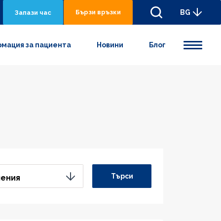
Бързи връзки
BG
Запази час
мация за пациента
Новини
Блог
Търси
ления