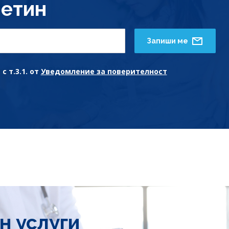
етин
Запиши ме
с т.3.1. от
Уведомление за поверителност
н услуги