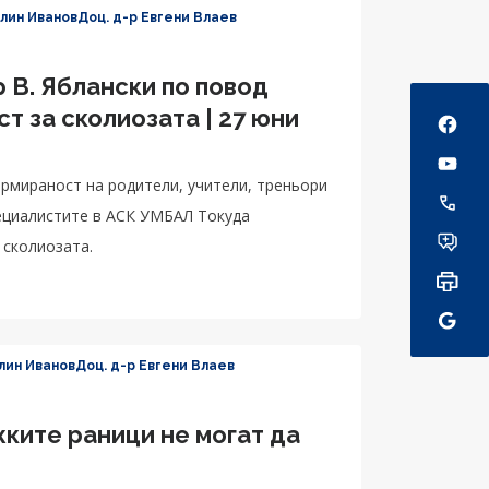
елин Иванов
Доц. д-р Евгени Влаев
р В. Яблански по повод
Social
т за сколиозата | 27 юни
ормираност на родители, учители, треньори
ециалистите в АСК УМБАЛ Токуда
 сколиозата.
лин Иванов
Доц. д-р Евгени Влаев
ките раници не могат да