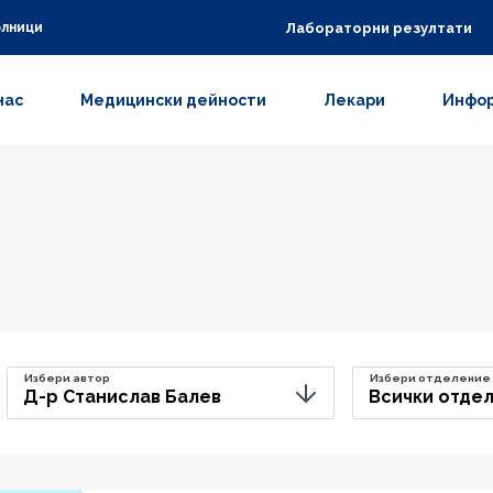
Лабораторни резултати
олници
нас
Медицински дейности
Лекари
Инфор
Избери автор
Избери отделение
Д-р Станислав Балев
Всички отде