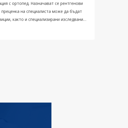
ация с ортопед. Назначават се рентгенови
и преценка на специалиста може да бъдат
зиции, както и специализирани изследвания
анс – ако са необходими.