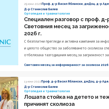
29 юни 2026
Проф. д-р Васил Яблански, дм
Доц. д-р Ад
Д-р Станислав Балев
Ортопедия и травматология
Специален разговор с проф. д-
Световния месец за загриженос
2026 г.
С безплатни прегледи и активна кампания за инф
и цялото общество за заболяването сколиоза сп
отбелязаха тазгодишния месец за загриженост за
Световен месец за информираност за сколиоза 2026
13 юни 2022
Проф. д-р Васил Яблански, дм
Доц. д-р Аде
Д-р Станислав Балев
Ортопедия и травматология
Лошата стойка на детето и теж
причинят сколиоза