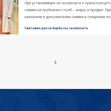
При установяване на сколиозата е нужна консулт
снимки на гръбначен стълб – анфас и профил. Пр
назначени и допълнителни снимки в специални по
– компютърна томография, ядреномагнитен резон
Световен ден за борба със сколиозата
Page
1