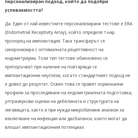
персонализиран подход, който да подобри
успеваемостта?
Да. Един от най-известните персонализирани тестове е ERA
(Endometrial Receptivity Array), който определя т.нар.
прозорец на имплантация. Така трансферът се
синхронизира с оптималната рецептивност на
ендометриума. Този тип тестове обикновено се
препоръчват при наличие на повтарящи се
имплантационни неуспехи, когато стандартният подход не
е довел до резултат. Освен това се правят хормонални
профили за проследяване на ендометриалната подготовка,
ултразвукови оценки на дебелината и структурата на
лигавицата, както и при нужда микробиомни анализи за
изключване на инфекции или дисбаланси, които могат да
влошат имплантационния потенциал.