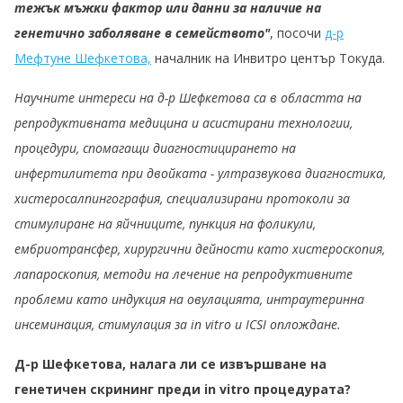
тежък мъжки фактор или данни за наличие на
генетично заболяване в семейството"
, посочи
д-р
Мефтуне Шефкетова,
началник на Инвитро център Токуда.
Научните интереси на д-р Шефкетова са в областта на
репродуктивната медицина и асистирани технологии,
процедури, спомагащи диагностицирането на
инфертилитета при двойката - ултразвукова диагностика,
хистеросалпингография, специализирани протоколи за
стимулиране на яйчниците, пункция на фоликули,
ембриотрансфер, хирургични дейности като хистероскопия,
лапароскопия, методи на лечение на репродуктивните
проблеми като индукция на овулацията, интраутеринна
инсеминация, стимулация за in vitro и ICSI оплождане.
Д-р Шефкетова, налага ли се извършване на
генетичен скрининг преди in vitro процедурата?