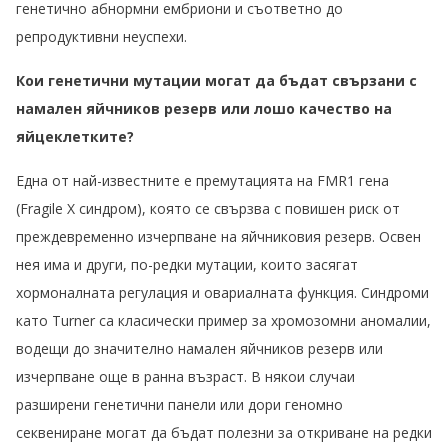
генетично абнормни ембриони и съответно до
репродуктивни неуспехи.
Кои генетични мутации могат да бъдат свързани с
намален яйчников резерв или лошо качество на
яйцеклетките?
Една от най-известните е премутацията на FMR1 гена
(Fragile X синдром), която се свързва с повишен риск от
преждевременно изчерпване на яйчниковия резерв. Освен
нея има и други, по-редки мутации, които засягат
хормоналната регулация и овариалната функция. Синдроми
като Turner са класически пример за хромозомни аномалии,
водещи до значително намален яйчников резерв или
изчерпване още в ранна възраст. В някои случаи
разширени генетични панели или дори геномно
секвениране могат да бъдат полезни за откриване на редки