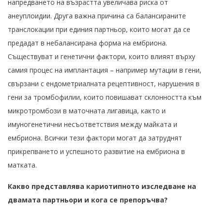
напредването на възрастта увеличава риска от
анеуплоидии. Друга важна причина са балансираните
транслокации при единия партньор, които могат да се
предадат в небалансирана форма на ембриона.
Съществуват и генетични фактори, които влияят върху
самия процес на имплантация – например мутации в гени,
свързани с ендометриалната рецептивност, нарушения в
гени за тромбофилии, които повишават склонността към
микротромбози в маточната лигавица, както и
имуногенетични несъответствия между майката и
ембриона. Всички тези фактори могат да затруднят
прикрепването и успешното развитие на ембриона в
матката.
Какво представлява кариотипното изследване на
двамата партньори и кога се препоръчва?