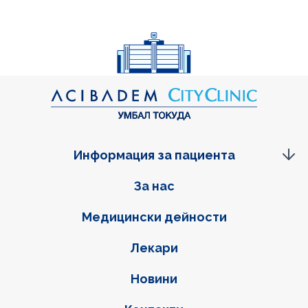
Информация за пациента
Фуутер навигация
За нас
Медицински дейности
Лекари
Новини