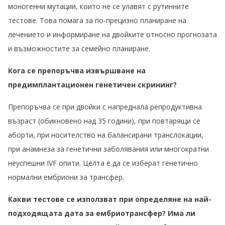
моногенни мутации, които не се улавят с рутинните
тестове. Това помага за по-прецизно планиране на
лечението и информиране на двойките относно прогнозата
и възможностите за семейно планиране.
Кога се препоръчва извършване на
предимплантационен генетичен скрининг?
Препоръчва се при двойки с напреднала репродуктивна
възраст (обикновено над 35 години), при повтарящи се
аборти, при носителство на балансирани транслокации,
при анамнеза за генетични заболявания или многократни
неуспешни IVF опити. Целта е да се изберат генетично
нормални ембриони за трансфер.
Какви тестове се използват при определяне на най-
подходящата дата за ембриотрансфер?
Има ли