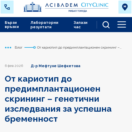
Бързи
Лабораторни
Запази
връзки
резултати
час
Men
Блог
От кариотип до предимплантационен скрининг –
Начало
Токуда
генетични изследвания за успешна бременност
6 фев 2026
Д-р Мефтуне Шефкетова
От кариотип до
предимплантационен
скрининг – генетични
изследвания за успешна
бременност