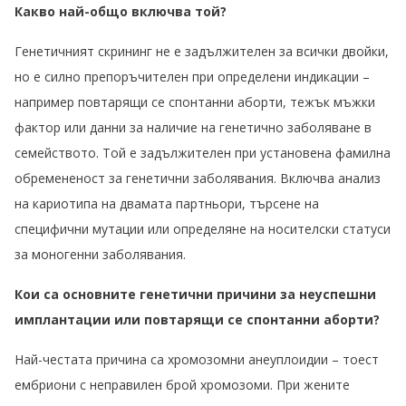
Какво най-общо включва той?
Генетичният скрининг не е задължителен за всички двойки,
но е силно препоръчителен при определени индикации –
например повтарящи се спонтанни аборти, тежък мъжки
фактор или данни за наличие на генетично заболяване в
семейството. Той е задължителен при установена фамилна
обремененост за генетични заболявания. Включва анализ
на кариотипа на двамата партньори, търсене на
специфични мутации или определяне на носителски статуси
за моногенни заболявания.
Кои са основните генетични причини за неуспешни
имплантации или повтарящи се спонтанни аборти?
Най-честата причина са хромозомни анеуплоидии – тоест
ембриони с неправилен брой хромозоми. При жените