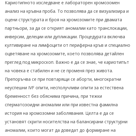
Кариотипното изследване е лабораторен хромозомен
анализ на кръвна проба. То позволява да се визуализира и
оцени структурата и броя на хромозомите при двамата
партньори, за да се открият аномалии като транслокации,
инверсии, делеции или дупликации. Процедурата включва
култивиране на лимфоцити от периферна кръв и специално
оцветяване на хромозомите, което позволява детайлен
преглед под микроскоп. Важно е да се знае, че кариотипът
на човека е стабилен и не се променя през живота.
Препоръчва се при повтарящи се аборти, многократни
неуспешни IVF опити, несполучливи опити за естествена
бременност без обяснима причина, при тежки
сперматозоидни аномалии или при известна фамилна
история на хромозомни заболявания. Целта е да се
установят скрити носителства на балансирани структурни
аномалии, които могат да доведат до формиране на