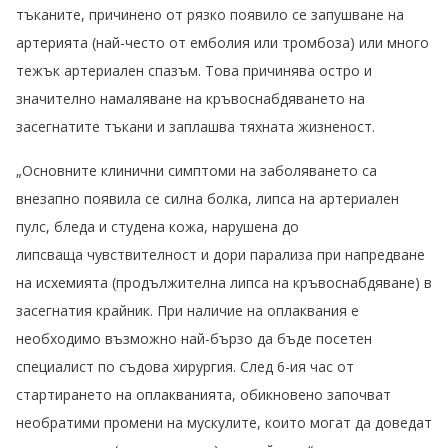
тъканите, причинено от рязко появило се запушване на
артерията (най-често от емболия или тромбоза) или много
тежък артериален спазъм. Това причинява остро и
значително намаляване на кръвоснабдяването на
засегнатите тъкани и заплашва тяхната жизненост.
„Основните клинични симптоми на заболяването са
внезaпно появила се силна болка, липса на артериален
пулс, бледа и студена кожа, нарушена до
липсваща чувствителност и дори парализа при напредване
на исхемията (продължителна липса на кръвоснабдяване) в
засегнатия крайник. При наличие на оплаквания е
необходимо възможно най-бързо да бъде посетен
специалист по съдова хирургия. След 6-ия час от
стартирането на оплакванията, обикновено започват
необратими промени на мускулите, които могат да доведат