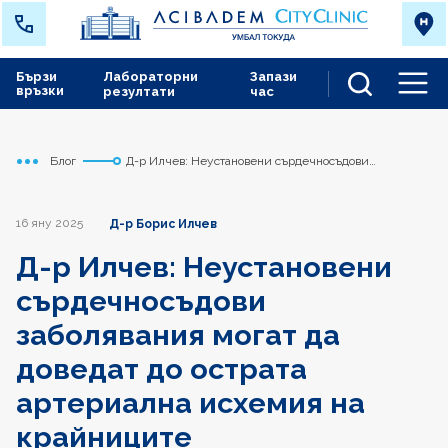
Бързи
Лабораторни
Запази
връзки
резултати
час
Men
Блог
Д-р Илчев: Неустановени сърдечносъдови
Начало
Токуда
заболявания могат да доведат до острата артериална
исхемия на крайниците
16 яну 2025
Д-р Борис Илчев
Д-р Илчев: Неустановени
сърдечносъдови
заболявания могат да
доведат до острата
артериална исхемия на
крайниците