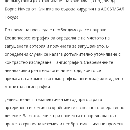
до ампутация (отстраняване) на крайника.“, споделя д-р
Борис Илчев от Клиника по съдова хирургия на АСК УМБАЛ
Токуда.
По време на прегледа е необходимо да се направи
Еходоплерсонография за определяне на мястото на
запушената артерия и причината за запушването. В
определени случаи се налага допълнително уточняване с
контрастно изследване – ангиография. Съвременните
неинвазивни рентгенологични методи, които се
прилагат, са компютъртомографска ангиография и ядрено-
магнитна ангиография.
„Единственият терапевтичен метод при острата
артериална исхемия на крайниците е спешното оперативно
лечение. За съжаление, при пациенти с напреднала във
времето критична исхемия и необратими тъканни промени,