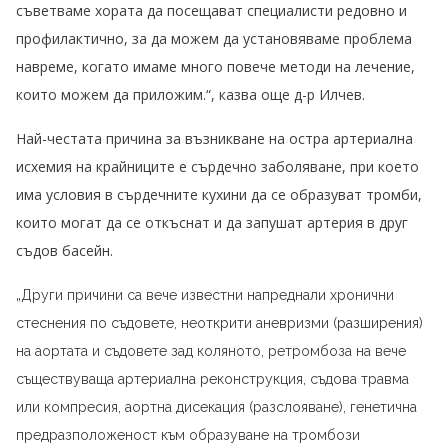
съветваме хората да посещават специалисти редовно и
профилактично, за да можем да установяваме проблема
навреме, когато имаме много повече методи на лечение,
които можем да приложим.“, казва още д-р Илчев.
Най-честата причина за възникване на остра артериална
исхемия на крайниците е сърдечно заболяване, при което
има условия в сърдечните кухини да се образуват тромби,
които могат да се откъснат и да запушат артерия в друг
съдов басейн.
„Други причини са вече известни напреднали хронични
стеснения по съдовете, неоткрити аневризми (разширения)
на аортата и съдовете зад коляното, ретромбоза на вече
съществуваща артериална реконструкция, съдова травма
или компресия, аортна дисекация (разслояване), генетична
предразположеност към образуване на тромбози