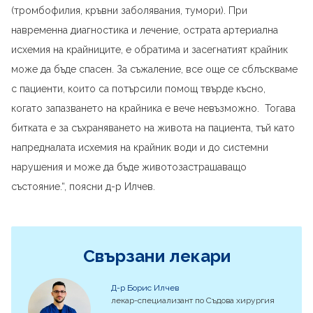
(тромбофилия, кръвни заболявания, тумори). При
навременна диагностика и лечение, острата артериална
исхемия на крайниците, е обратима и засегнатият крайник
може да бъде спасен. За съжаление, все още се сблъскваме
с пациенти, които са потърсили помощ твърде късно,
когато запазването на крайника е вече невъзможно. Тогава
битката е за съхраняването на живота на пациента, тъй като
напредналата исхемия на крайник води и до системни
нарушения и може да бъде животозастрашаващо
състояние.“, поясни д-р Илчев.
Свързани лекари
Д-р Борис Илчев
лекар-специализант по Съдова хирургия