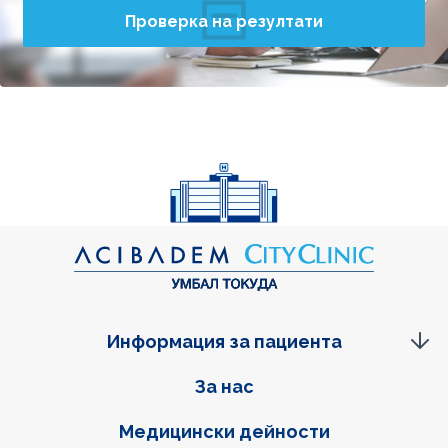
Проверка на резултати
Информация за пациента
Фуутер навигация
За нас
Медицински дейности