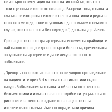
се извършва ампутация на засегнатия крайник, която в
този сценарии е животоспасяваща. Въпреки това, в нашата
клиника се извършват изключително иновативни и редки за
страната методи, с които успяваме да повлияем в немалко
случаи, които са почти безнадеждни.“, допълва д-р Илчев.
При пациентите с остра артериална исхемия на крайниците
най-важното нещо е да се потърси болестта, причиняваща
запушване на артериите и да се лекува основното
заболяване.
„Препоръчва се извършването на регулярно проследяване
на пациентите през 3-4 месеца от ангиолог или съдов
хирург. Заболяванията в нашата област много често са
безсимптомни и излизат наяве в подобни ситуации, когато
рисковете за живота и здравето на пациентите са
изключително големи. Именно поради тази причина