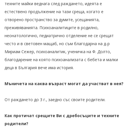
техните майки веднага след раждането, идеята е
естествено продължение на тази среща, когато е
отворено пространство за думите, усещанията,
преживяванията. Психоаналитиците в родилно,
неонатологично, педиатрично отделение не се срещат
често и в световен мащаб, но съм благодарна на д-р
Мириам Сежер, психоаналитик, ученичка на Ф. Долто,
благодарение на която психоанализата с бебета и малки
деца в България вече има история.
Мъничета на каква възраст могат да участват в нея?
От раждането до 3 г., заедно със своите родители.
Как протичат срещите Ви с дребосъците и техните
родители?