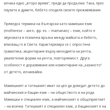
изчака едно „второ време“, преди да продължи. Така, през
паузите и думите, бебето споделя своите преживявания.
Преведох термина на български като мамешки език
(motherese – англ., фр. ез. – mamanais) – език, който е
звуковата и психична връзка между майката и бебето,
вписващ го в Света. Характеризира се с опростена
граматика, акцентиране върху мелодията на речта,
умалителни форми на речта, повторяемост. Друга
особеност е доразвиване или коментиране на „казаното“
от детето, изчаквайки.
Мамешкият и татешкият имат за цел да доведат детето до
майчинския и бащин език – на обществото и на рода.
Мамешки е специален език, а майчинският е общоприетият
– на всички. Татешкият е специален език, а бащинският е на