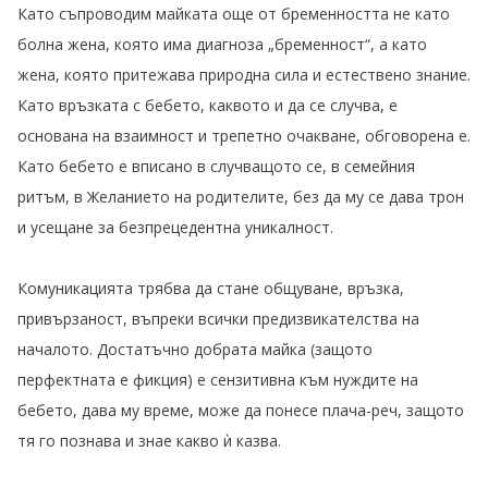
Като съпроводим майката още от бременността не като
болна жена, която има диагноза „бременност“, а като
жена, която притежава природна сила и естествено знание.
Като връзката с бебето, каквото и да се случва, е
основана на взаимност и трепетно очакване, обговорена е.
Като бебето е вписано в случващото се, в семейния
ритъм, в Желанието на родителите, без да му се дава трон
и усещане за безпрецедентна уникалност.
Комуникацията трябва да стане общуване, връзка,
привързаност, въпреки всички предизвикателства на
началото. Достатъчно добрата майка (защото
перфектната е фикция) е сензитивна към нуждите на
бебето, дава му време, може да понесе плача-реч, защото
тя го познава и знае какво ѝ казва.