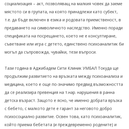
социализация – акт, позволяващ на малкия човек да заеме
мястото си в групата, на която принадлежи като субект,
т.е. да бъде включен в езика и родовата приемственост, в
предаването на символичното наследство. Именно поради
спецификата на посрещането, което не е консултиране,
съветване или игра с детето, единствено психоаналитик би
могъл да съпровожда, чувайки, тези въпроси.
Тази година в Аджибадем Сити Клиник УМБАЛ Токуда ще
продължим развитието на връзката между психоанализа и
медицина, което е още по-значимо предвид възможността
да се реализира превенция на т.нар. нарушения в ранна
детска възраст. Защото е ясно, че именно добрата връзка
с бебето, с малкото дете е гарант за неговото добро
психосоциално развитие. Освен това, като психоаналитик,
който приема бебетата (и преждевременно родените) и