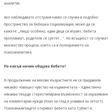
аналитик.
Ако наблюдавате отстрани какво се случва в подобно
пространство за бебешка социализация, може да си
кажете: „Нищо особено, едни деца си играят, бебета
проплакват, родители се суетят... “. Но всъщност се случват
множество процеси, които са в полезрението на
психоаналитика.
По какъв начин общува бебето?
В продължение на векове възрастните не се придавали
никакво човешко чувство на кърмачетата – единствено
някаква твърде стереотипирана възможност за изразяване
на елементарни нужди (плач за глад и усмивка за ситост).
Психоаналитиците откриват Бебето като Субект в