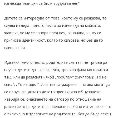
изглежда тези дни са били трудни за нея“.
Детето се интересува от това, което му се разказва, то
слуша и гледа – много често за изненада на майката.
Фактът, че му се говори пред нея, означава, че му се
приписва идентичност, която го свързва, но без да го
слива с нея.
Идвайки, много често, родителите смятат, че трябва да
научат детето да ... (лази, гука, тренира фина моторика и
т.н.), или да разяснят някой „проблем“ (симптом): „То не
спи...“, „То не яде...“. Или пък са уморени – тогава могат да
се отпуснат, докато детето преоткрива общуването.
Разбира се, очакването на отговор по отношение на
развитието на детето се пренасочва фино и към него – то
е включено в тревогите на родителите, без да бъде техен