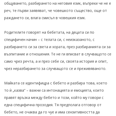
общуването, разбирането на неговия език, въпреки че не е
реч, те първи заявяват, че човешкото същество, още от
раждането си, влага смисъл в човешкия език.
Родителите говорят на бебетата, на децата си по
специфичен начин – с телата си, с неизказаното, с
разбирането си за света и хората, през разбиранията си за
възпитание и отношения. Те не ги вписват в случващото се
само чрез речта, а и през себе си, своята история и опит,
чрез неразбирането за случващото се и преживяваното.
Майката се идентифицра с бебето и разбира това, което
то ѝ „казва“ – важни са интонацията и емоцията, които
правят връзка между бебето и този, който му говори с
една специфична прозодия. Тя предполага отговор от
бебето, не очаква да го чуе и има сензитивността да