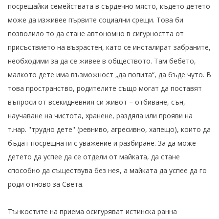
посрещайки семействата в сърдечно място, където детето
може да изживее първите социални срещи. Това би
позволило то да стане автономно в сигурността от
присъствието на възрастен, като се инсталират забраните,
необходими за да се живее в обществото. Там бебето,
малкото дете има възможност „да попита“, да бъде чуто. В
това пространство, родителите също могат да поставят
въпроси от всекидневния си живот – отбиване, сън,
научаване на чистота, хранене, раздяла или прояви на
т.нар. ''трудно дете'' (ревниво, агресивно, хапещо), които да
бъдат посрещнати с уважение и разбиране. За да може
детето да успее да се отдели от майката, да стане
способно да съществува без нея, а майката да успее да го
роди отново за Света.
Тънкостите на приема осигуряват истинска ранна