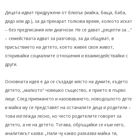
Децата идват придружени от близък (майка, баща, баба,
дядо или др.), за да прекарат толкова време, колкото искат
– без предписания или диагнози. Не се дават „рецепти за ...“
– семействата идват за разговор, за да общуват, в
присъствието на детето, което живее своя живот,
откривайки социалните отношения и взаимодействайки с
други.
Основната идея е да се създаде място на думите, където
детето, „малкото“ човешко същество, е прието в първо
лице. След приемането и назоваването, новодошлото дете
и майка му се представят на останалите деца и родители –
това изглежда лесно, но често родителите говорят за
детето, а не на детето. Тогава, обръщайки се към него,
аналитикът казва: „Нали чу какво разказва майка ти,