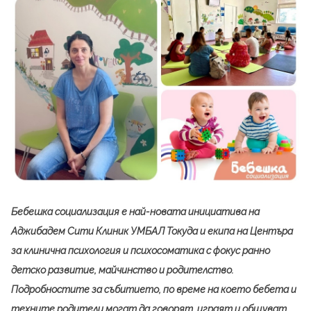
Бебешка социализация е най-новата инициатива на
Аджибадем Сити Клиник УМБАЛ Токуда и екипа на Центъра
за клинична психология и психосоматика с фокус ранно
детско развитие, майчинство и родителство.
Подробностите за събитието, по време на което бебета и
техните родители могат да говорят,
играят и общуват