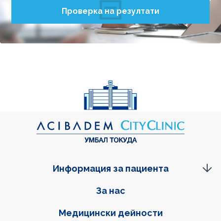
Проверка на резултати
Информация за пациента
Фуутер навигация
За нас
Медицински дейности