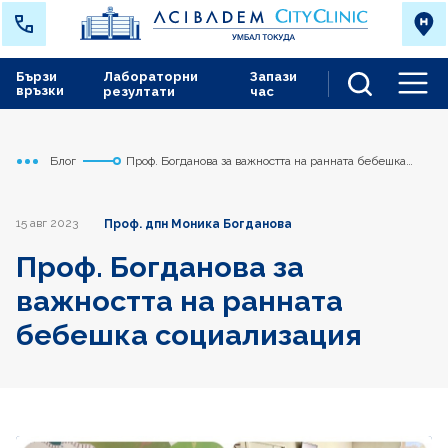
Бързи
Лабораторни
Запази
връзки
резултати
час
Men
Блог
Проф. Богданова за важността на ранната бебешка
Начало
Токуда
социализация
15 авг 2023
Проф. дпн Моника Богданова
Проф. Богданова за
важността на ранната
бебешка социализация