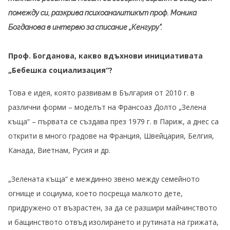
помежду си, разкрива психоаналитикът проф. Моника
Богданова в интервю за
списание „Кенгуру”.
Проф. Богданова, какво вдъхнови инициативата
„Бебешка социализация“?
Това е идея, която развивам в България от 2010 г. в
различни форми – моделът на Франсоаз Долто „Зелена
къща“ – първата се създава през 1979 г. в Париж, а днес са
открити в много градове на Франция, Швейцария, Белгия,
Канада, Виетнам, Русия и др.
„Зелената къща“ е междинно звено между семейното
огнище и социума, което посреща малкото дете,
придружено от възрастен, за да се разшири майчинството
и бащинството отвъд изолирането и рутината на грижата,