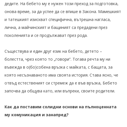
дедите. На бебето му е нужен този преход за подготовка,
онова време, за да успее да се впише в Закона. Мамешкият
и татешкият изискват специфична, вътрешна нагласа,
лична, а майчинският и бащиният са предадени през
поколенията и се продължават през рода.
Съществува и един друг език на бебето, детето –
болестта, чрез която то „говори“. Тогава речта му ни
въвежда в о(бо)собена връзка с майката, с бащата, за
която несъзнаваното има своята история. Става ясно, че
отвъд естественият си стремеж да е във връзка, Бебето
започва да общува като, или въпреки, своите родители.
Как да поставим солидни основи на пълноценната
му комуникация и занапред?