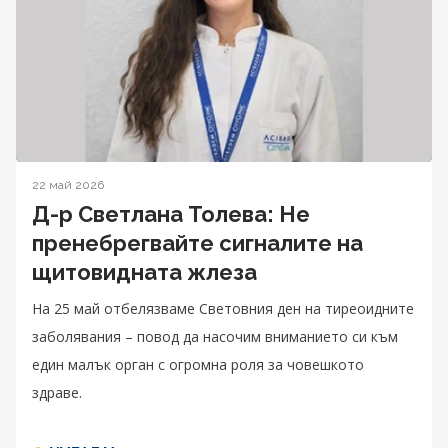
22 май 2026
Д-р Светлана Толева: Не
пренебрегвайте сигналите на
щитовидната жлеза
На 25 май отбелязваме Световния ден на тиреоидните
заболявания – повод да насочим вниманието си към
един малък орган с огромна роля за човешкото
здраве.