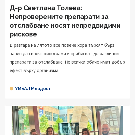
Д-р Светлана Толева:
Непроверените препарати за
отслабване носят непредвидими
рискове
В разгара на лятото все повече хора търсят бърз
начин да свалят килограми и прибягват до различни
препарати за отслабване. Не всички обаче имат добър
ефект върху организма.
УМБАЛ Младост