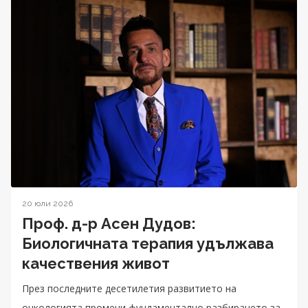
20 юли 2026
Проф. д-р Асен Дудов:
Биологичната терапия удължава
качествения живот
През последните десетилетия развитието на
онкологията промени фундаментално разбирането за