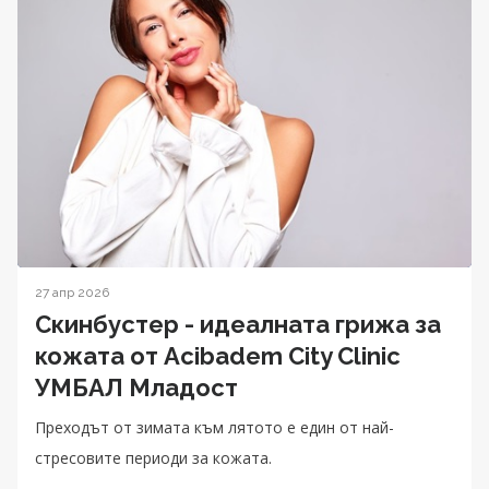
27 апр 2026
Скинбустер - идеалната грижа за
кожата от Acibadem City Clinic
УМБАЛ Младост
Преходът от зимата към лятото е един от най-
стресовите периоди за кожата.