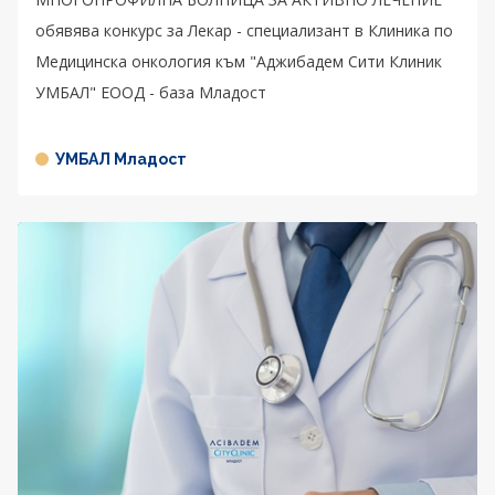
обявява конкурс за Лекар - специализант в Клиника по
Медицинска онкология към "Аджибадем Сити Клиник
УМБАЛ" ЕООД - база Младост
УМБАЛ Младост