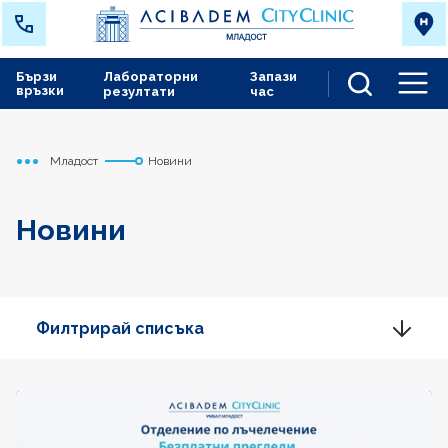
Бързи
Лабораторни
Запази
връзки
резултати
час
Men
Младост
Новини
Начало
Новини
Филтрирай списъка