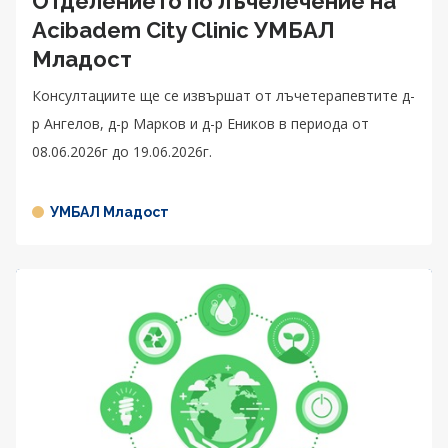
Отделението по лъчелечение на
Acibadem City Clinic УМБАЛ
Младост
Консултациите ще се извършат от лъчетерапевтите д-
р Ангелов, д-р Марков и д-р Еников в периода от
08.06.2026г до 19.06.2026г.
УМБАЛ Младост