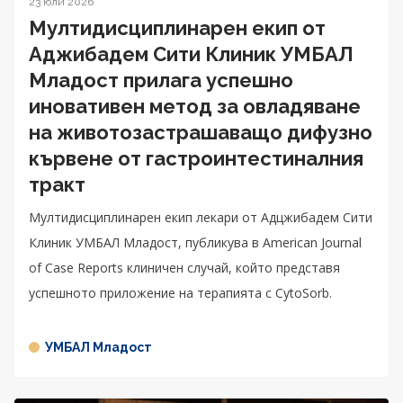
23 юли 2026
Мултидисциплинарен екип от
Аджибадем Сити Клиник УМБАЛ
Младост прилага успешно
иновативен метод за овладяване
на животозастрашаващо дифузно
кървене от гастроинтестиналния
тракт
Мултидисциплинарен екип лекари от Адцжибадем Сити
Клиник УМБАЛ Младост, публикува в American Journal
of Case Reports клиничен случай, който представя
успешното приложение на терапията с CytoSorb.
УМБАЛ Младост