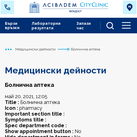
Бързи
Лабораторни
Запази
връзки
резултати
час
Men
Медицински дейности
Болнична аптека
Начало
Младост
Медицински дейности
Болнична аптека
май 20, 2021, 12:05
Title :
Болнична аптека
Icon :
pharmacy
Important section title :
Symptoms title :
Spec department code :
Show appointment button :
No