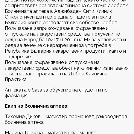
се приготвят чрез автоматизирана система /робот/.
Болничната аптека в Аджибадем Сити Клиник
Онкологичен център е една от двете аптеки в
България, които разполагат със собствен робот.
Получаване, заприхождаване, съхраняване и
отпускане на лекарствени средства, получени по
реда на Наредба 10/17.11.2011г на МЗ за условията и
реда за лечение с неразрешени за употреба в
Република България лекарствени продукти , както и
на дарениe.
Получаване, съхраняване и отпускане на
лекарствени средства обект на клинични изпитвания
при спазване правилата на Добра Клинична
Практика.
Аптеката е база за обучение на студенти по
фармация.
Екип на болнична аптека:
Тихомир Диков – магистър фармацевт, ръководител
болнична аптека
Марина Тончева – магистър фармацевт