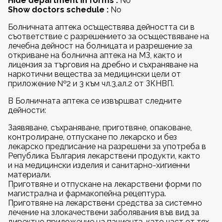
Hide department in forms :
No
Show doctors schedule :
No
Болничната аптека осъществява дейността си в
съответствие с разрешението за осъществяване на
лечебна дейност на болницата и разрешение за
откриване на болнична аптека на МЗ, както и
лицензия за търговия на дребно и съхраняване на
наркотични вещества за медицински цели от
приложение №2 и 3 към чл.3,ал.2 от ЗКНВП.
В Болничната аптека се извършват следните
дейности:
Заявяване, съхраняване, приготвяне, опаковане,
контролиране, отпускане по лекарско и без
лекарско предписание на разрешени за употреба в
Република България лекарствени продукти, както
и на медицински изделия и санитарно-хигиенни
материали.
Приготвяне и отпускане на лекарствени форми по
магистрална и фармакопейна рецептура.
Приготвяне на лекарствени средства за системно
лечение на злокачествени заболявания във вид за
директно приложение на пациента, като част от тях