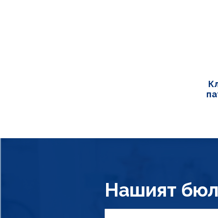
К
па
Нашият бюл