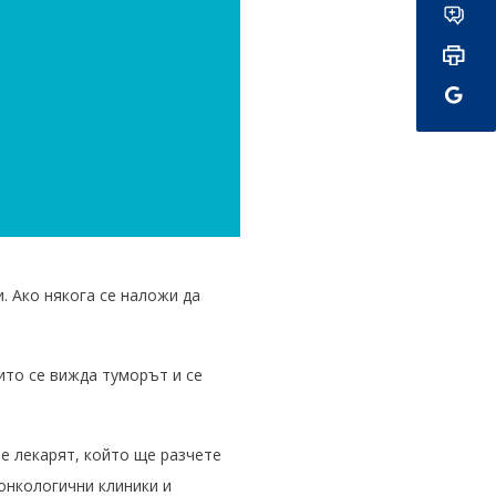
. Ако някога се наложи да
оито се вижда туморът и се
е лекарят, който ще разчете
онкологични клиники и