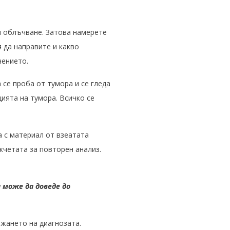
и облъчване. Затова намерете
я да направите и какво
чението.
 се проба от тумора и се гледа
ията на тумора. Всичко се
а с материал от взеатата
кчетата за повторен анализ.
 може да доведе до
жането на диагнозата.