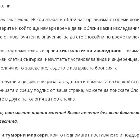
олни.
на своя глава.
Някои апарати облъчват организма с големи доз
оверите и който ще намери време да ви обясни какви изследвани
 е от изключително значение, за да сте спокойни по време на ле
не, задължително се прави
хистологично изследване
- взима
кви клетки съдържа. Резултатът установява вида и диференциац
 болничното заведение, където е извършена биопсията.
 в букви и цифри, епикризата съдържа и номерата на блокчетат
ницата и срещу подпис от ваша страна, можете да поискате бло
е в друга патология за нов анализ.
я, потърсете трето мнение! Всяко лечение без ясна диагноза
олестта.
а и
туморни маркери
, които подпомагат поставянето и поддър