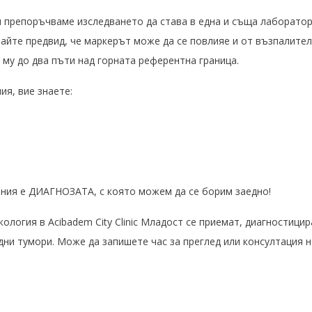
препоръчваме изследването да става в една и съща лаборатория
айте предвид, че маркерът може да се повлияе и от възпалител
му до два пъти над горната референтна граница.
ия, вие знаете:
ания е ДИАГНОЗАТА, с която можем да се борим заедно!
ология в Acibadem City Clinic Младост се приемат, диагностицир
дни тумори. Може да запишете час за преглед или консултация н