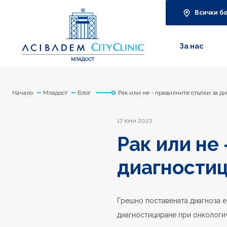
Всички б
За нас
Начало
Младост
Блог
Рак или не - правилните стъпки за д
17 юни 2022
Рак или не
диагностиц
Грешно поставената диагноза е
диагностициране при онкологи