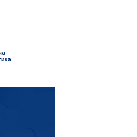
на
тика