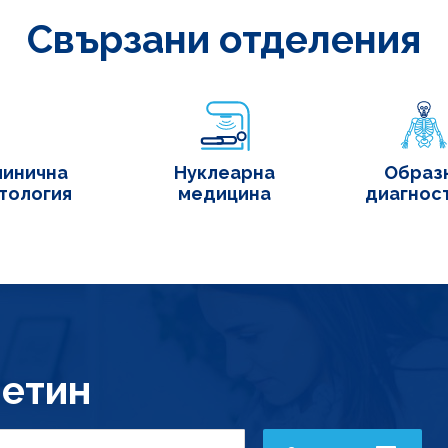
Свързани отделения
линична
Нуклеарна
Образ
тология
медицина
диагнос
етин