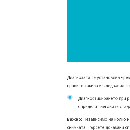
Диагнозата се установява чрез
правите такива изследвания е 
Диагностицирането при р
определят неговите стади
Важно:
Независимо на колко н
снимката. Търсете доказани сп