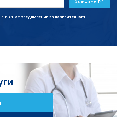
Запиши ме
с т.3.1. от
Уведомление за поверителност
уги
и