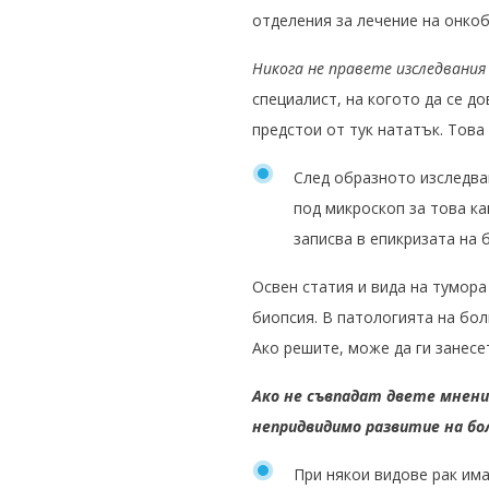
отделения за лечение на онкоб
Никога не правете изследвания 
специалист, на когото да се д
предстои от тук нататък. Това
След образното изследва
под микроскоп за това ка
записва в епикризата на
Освен статия и вида на тумора
биопсия. В патологията на бол
Ако решите, може да ги занесет
Ако не съвпадат двете мнени
непридвидимо развитие на б
При някои видове рак им