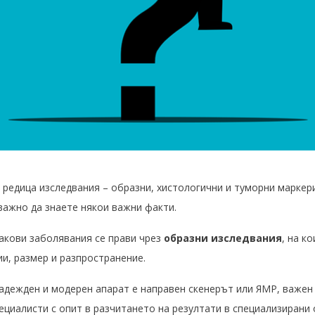
 редица изследвания – образни, хистологични и туморни маркери
важно да знаете някои важни факти.
акови заболявания се прави чрез
образни изследвания
, на к
и, размер и разпространение.
адежден и модерен апарат е направен скенерът или ЯМР, важен 
ециалисти с опит в разчитането на резултати в специализирани 