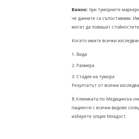
Важно:
при туморните маркери 
че данните са съпоставими. Им
могат да повишат стойностите 
Когато имате всички изследван
Вида
Размера
Стадия на тумора
Резултатът от всички изследв
В Клиниката по Медицинска онк
пациенти с всички видове соли
изберете опция Младост.