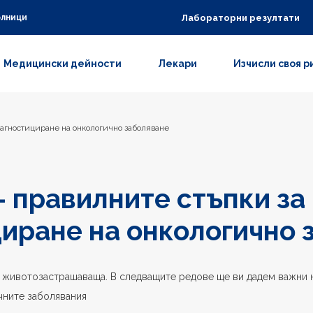
Лабораторни резултати
олници
Медицински дейности
Лекари
Изчисли своя р
иагностициране на онкологично заболяване
 - правилните стъпки за
иране на онкологично 
 животозастрашаваща. В следващите редове ще ви дадем важни н
чните заболявания