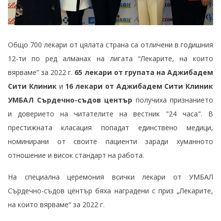
Общо 700 лекари от цялата страна са отличени в годишния
12-ти по ред алманах на лигата “Лекарите, на които
вярваме” за 2022 г.
65 лекари от групата на Аджибадем
Сити Клиник
и
16 лекари
от Аджибадем Сити Клиник
УМБАЛ Сърдечно-съдов център
получиха признанието
и доверието на читателите на вестник "24 часа". В
престижната класация попадат единствено медици,
номинирани от своите пациенти заради хуманното
отношение и висок стандарт на работа.
На специална церемония всички лекари от УМБАЛ
Сърдечно-съдов център бяха наградени с приз „Лекарите,
на които вярваме“ за 2022 г.