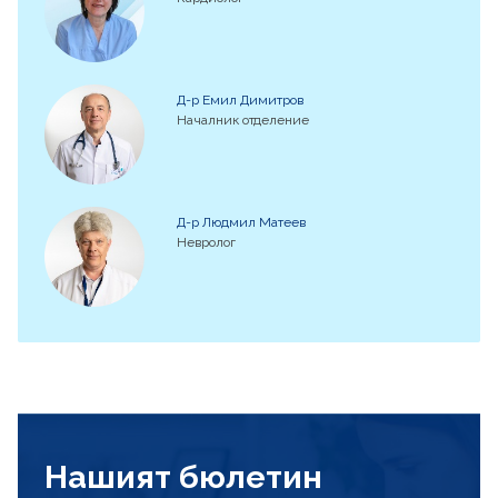
Д-р Емил Димитров
Началник отделение
Д-р Людмил Матеев
Невролог
Нашият бюлетин