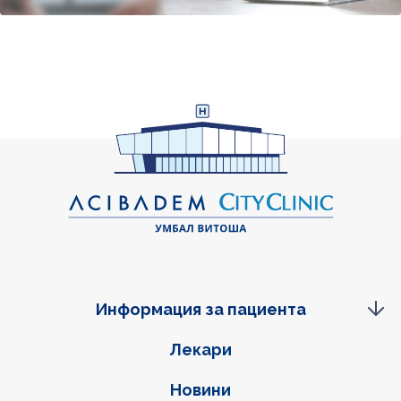
Информация за пациента
Фуутер навигация
Лекари
Новини