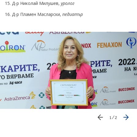
Д-р Николай Милушев,
уролог
Д-р Пламен Масларски,
педиатър
1
/
2