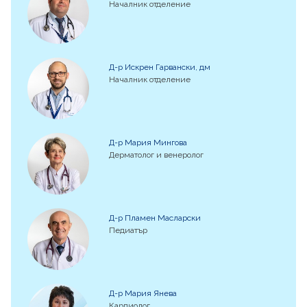
Началник отделение
Д-р Искрен Гарвански, дм
Началник отделение
Д-р Мария Мингова
Дерматолог и венеролог
Д-р Пламен Масларски
Педиатър
Д-р Мария Янева
Кардиолог