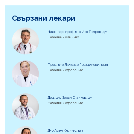
Свързани лекари
Член-кор. проф. д-р Иво Петров, дмн
Началник клиника
Проф. д-р Лъчезар Гроздински, дмн
Началник отделение
Доц. д-р Зоран Станков, дм
Началник отделение
Д-р Асен Келчев, дм