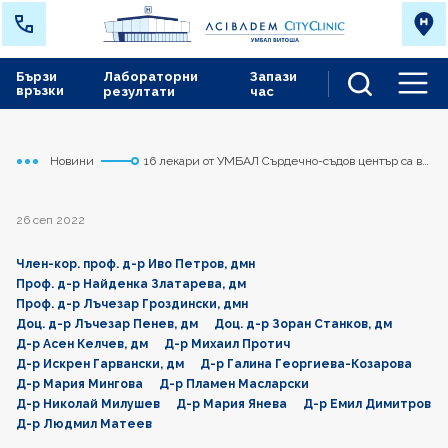
Бързи
Лабораторни
Запази
връзки
резултати
час
Men
Новини
16 лекари от УМБАЛ Сърдечно-съдов център са в
Начало
Сърдечно съдов център
класацията „Лекарите, на които вярваме“
26 сеп 2022
Член-кор. проф. д-р Иво Петров, дмн
Проф. д-р Найденка Златарева, дм
Проф. д-р Лъчезар Гроздински, дмн
Доц. д-р Лъчезар Пенев, дм
Доц. д-р Зоран Станков, дм
Д-р Асен Келчев, дм
Д-р Михаил Протич
Д-р Искрен Гарвански, дм
Д-р Галина Георгиева-Козарова
Д-р Мария Мингова
Д-р Пламен Масларски
Д-р Николай Милушев
Д-р Мария Янева
Д-р Емил Димитров
Д-р Людмил Матеев