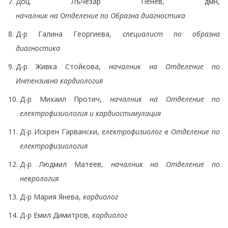
Доц. Лъчезар Пенев, дмн,
началник на Отделение по Образна диагностика
Д-р Галина Георгиева,
специалист по образна
диагностика
Д-р Живка Стойкова,
началник на Отделение по
Интензивна кардиология
Д-р Михаил Протич,
началник на Отделение по
електрофизиология и кардиостимулация
Д-р Искрен Гарвански,
електрофизиолог в Отделение по
електрофизиология
Д-р Людмил Матеев,
началник на Отделение по
неврология
Д-р Мария Янева,
кардиолог
Д-р Емил Димитров,
кардиолог