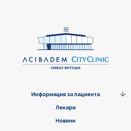
Информация за пациента
Фуутер навигация
Лекари
Новини