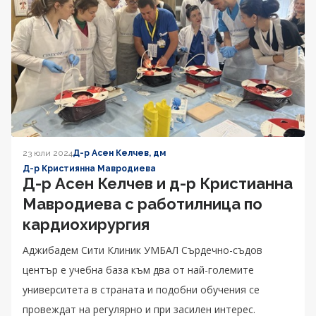
23 юли 2024
Д-р Асен Келчев, дм
Д-р Кристиянна Мавродиева
Д-р Асен Келчев и д-р Кристианна
Мавродиева с работилница по
кардиохирургия
Аджибадем Сити Клиник УМБАЛ Сърдечно-съдов
център е учебна база към два от най-големите
университета в страната и подобни обучения се
провеждат на регулярно и при засилен интерес.