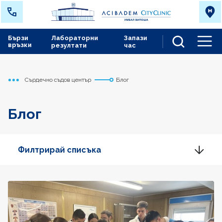
Бързи
Лабораторни
Запази
връзки
резултати
час
Men
Сърдечно съдов център
Блог
Начало
Блог
Филтрирай списъка