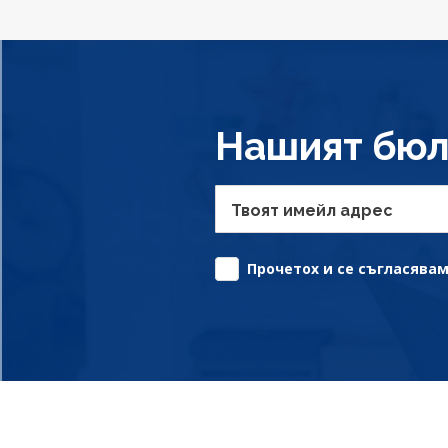
Нашият бюл
Твоят имейл адрес
Прочетох и се съгласявам 