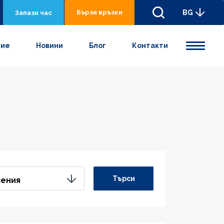
Бързи връзки
BG
Запази час
ние
Новини
Блог
Контакти
Търси
ления