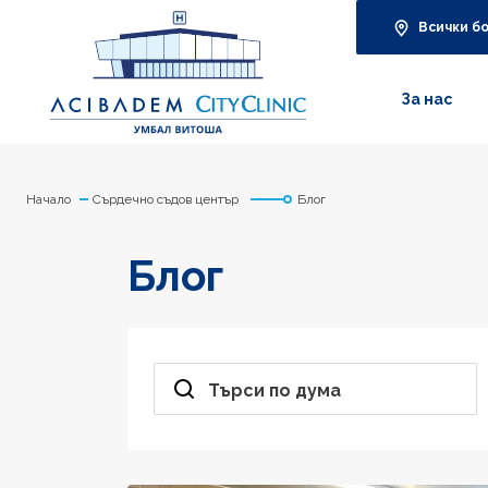
Всички б
За нас
Начало
Сърдечно съдов център
Блог
Блог
Търси по дума