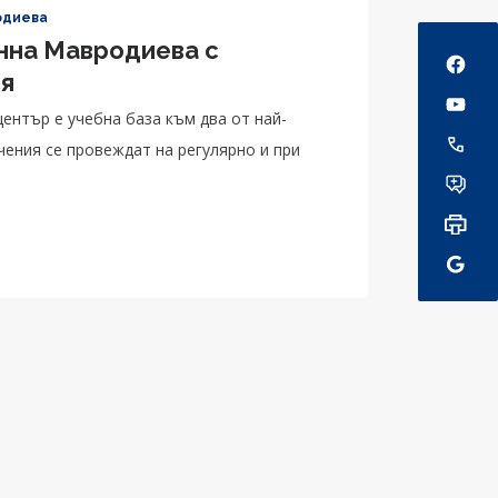
одиева
Social
анна Мавродиева с
ия
нтър е учебна база към два от най-
чения се провеждат на регулярно и при