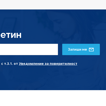
етин
Запиши ме
с т.3.1. от
Уведомление за поверителност