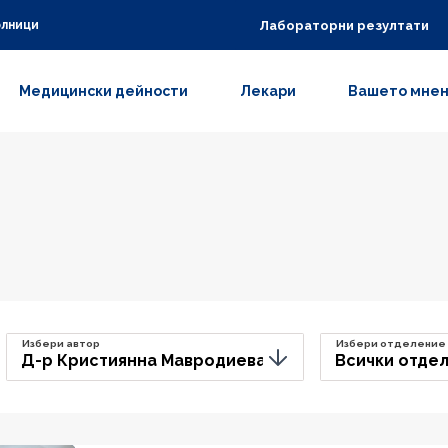
Лабораторни резултати
олници
Медицински дейности
Лекари
Вашето мне
Избери автор
Избери отделение
Д-р Кристиянна Мавродиева
Всички отде