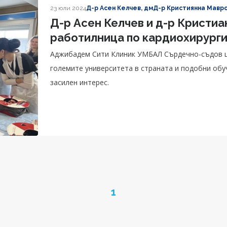
23 юли 2024
Д-р Асен Келчев, дм
Д-р Кристиянна Мавр
Д-р Асен Келчев и д-р Кристи
работилница по кардиохирург
Аджибадем Сити Клиник УМБАЛ Сърдечно-съдов це
големите университета в страната и подобни обу
засилен интерес.
Page
1