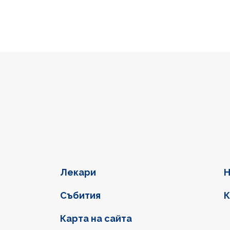
Фуутер навигация
Лекари
Н
Събития
К
Карта на сайта