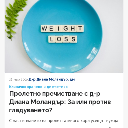
18 мар 2025
Д-р Диана Моландър, дм
Клинично хранене и диететика
Пролетно пречистване с д-р
Диана Моландър: За или против
гладуването?
С настъпването на пролетта много хора усещат нужда