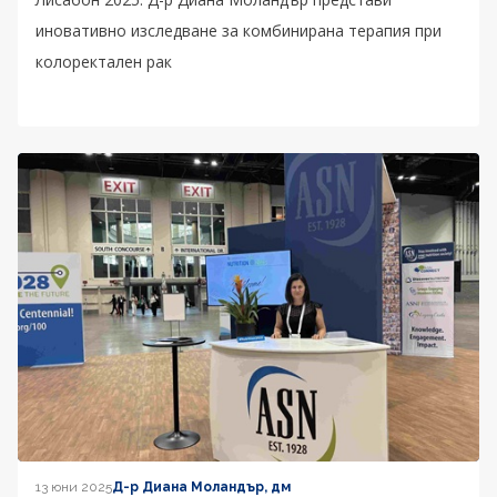
иновативно изследване за комбинирана терапия при
колоректален рак
13 юни 2025
Д-р Диана Моландър, дм