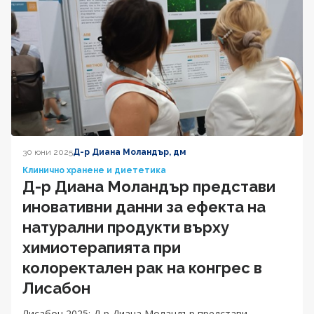
30 юни 2025
Д-р Диана Моландър, дм
Клинично хранене и диететика
Д-р Диана Моландър представи
иновативни данни за ефекта на
натурални продукти върху
химиотерапията при
колоректален рак на конгрес в
Лисабон
Лисабон 2025: Д-р Диана Моландър представи