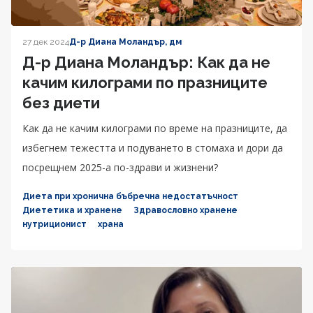
27 дек 2024
Д-р Диана Моландър, дм
Д-р Диана Моландър: Как да не
качим килограми по празниците
без диети
Как да не качим килограми по време на празниците, да
избегнем тежестта и подуването в стомаха и дори да
посрещнем 2025-а по-здрави и жизнени?
Диета при хронична бъбречна недостатъчност
Диететика и хранене
Здравословно хранене
нутриционист
храна