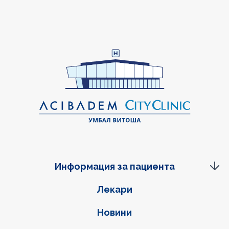
Информация за пациента
Фуутер навигация
Лекари
Новини