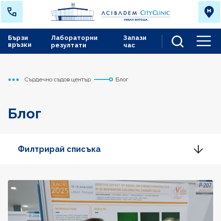
Бързи
Лабораторни
Запази
връзки
резултати
час
Men
Сърдечно съдов център
Блог
Начало
Блог
Филтрирай списъка