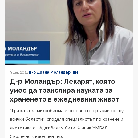
9 дек 2024
Д-р Диана Моландър, дм
Д-р Моландър: Лекарят, която
умее да транслира науката за
храненето в ежедневния живот
"Грижата за микробиома е основното оръжие срещу
всички болести“, споделя специалистът по хранене и
диететика от Аджибадем Сити Клиник УМБАЛ
Сърдечно-съдов център.