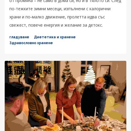
от промяна – не само в дома си, но и в тялото си. След
по-тежките зимни месеци, изпълнени с калорични
храни и по-малко движение, пролетта идва със
свежест, повече енергия и желание за детокс.
гладуване
Диететика и хранене
Здравословно хранене