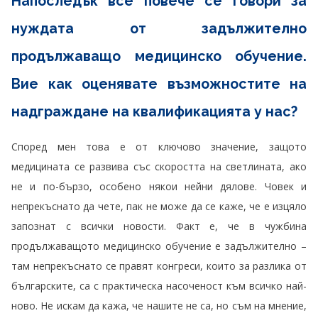
Напоследък все повече се говори за
нуждата от задължително
продължаващо медицинско обучение.
Вие как оценявате възможностите на
надграждане на квалификацията у нас?
Според мен това е от ключово значение, защото
медицината се развива със скоростта на светлината, ако
не и по-бързо, особено някои нейни дялове. Човек и
непрекъснато да чете, пак не може да се каже, че е изцяло
запознат с всички новости. Факт е, че в чужбина
продължаващото медицинско обучение е задължително –
там непрекъснато се правят конгреси, които за разлика от
българските, са с практическа насоченост към всичко най-
ново. Не искам да кажа, че нашите не са, но съм на мнение,