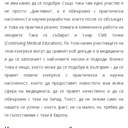
че има какво да се подобри. Също така там едно участие е
не просто „фиктивно“, а е обвързано с практическа
насоченост и научни разработки, които после се обсъждат
и това на практика реално помага в клиничната работа на
лекарите. Така се събират и т.нар. CME точки
(Continuing Medical Education). По този начин участниците на
тези конгреси могат да сравнят кой докъде е в медицината
и да се запознаят с най-новите насоки и подходи. Всичко
това е нещо, което може да се подобри в България – да се
правят повече конгреси с практическа и научна
насоченост, които да предоставят новостите във всяка
сфера на медицината, да се правят качествено и да са
обвързани с тези на Запад. Тоест, да не лежим само на
нашите си успехи – които факт, не са малко, но трябва да
ги съпоставяме с тези в Европа.