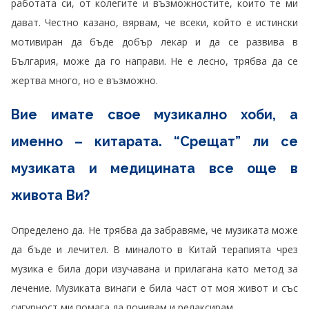
работата си, от колегите и възможностите, които те ми
дават. Честно казано, вярвам, че всеки, който е истински
мотивиран да бъде добър лекар и да се развива в
България, може да го направи. Не е лесно, трябва да се
жертва много, но е възможно.
Вие имате свое музикално хоби, а
именно – китарата. “Срещат” ли се
музиката и медицината все още в
живота Ви?
Определено да. Не трябва да забравяме, че музиката може
да бъде и лечител. В миналото в Китай терапията чрез
музика е била дори изучавана и прилагана като метод за
лечение. Музиката винаги е била част от моя живот и със
сигурност ми помага да почивам и релаксирам.