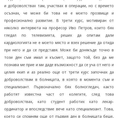
и доброволствах там, участвах в операции, но с времето
осъзнах, че може би това не е моето прозвище и
професионално развитие. В трети курс, мотивиран от
няколко интервюта на професор Иво Петров, които бях
гледал по телевизията, реших да опитам дали
кардиологията не е моето място и взех решение да отида
при него и да се представя. Може би донякъде точно в
този ден съм имал и късмет, защото той, без да ме
познава ме прие и ми даде възможност да се уча от него и
целия екип и аз реално още от трети курс започнах да
доброволствам в болницата, в която в момента съм и
специализант. Първоначално бях болногледач, както
работят известна част от колегите, след това
доброволствах, като студент работих като лекар-
ординатор и впоследствие вече като специализант. Това,
което си спомням още от първия ден в болницата беше,