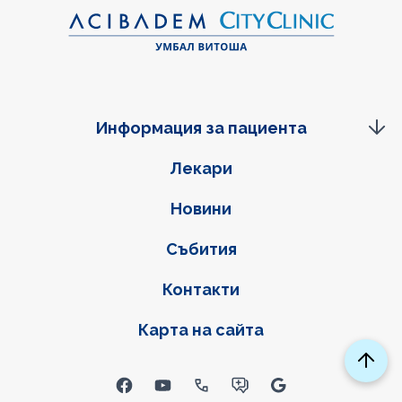
Информация за пациента
Фуутер навигация
Лекари
Новини
Събития
Контакти
Карта на сайта
Social links