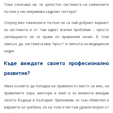
Това означава ли, че цялостно системата на клиничните
пътеки у нас изкривява кадрово сектора?
Според мен клиничните пътеки не са най-добрият вариант
за системата и от там идват всички проблеми – просто
заплащането не се прави по правилния начин. В този
смисъл, да, системата има “пръст” в липсата на медицински
кадри.
Къде виждате своето професионално
развитие?
Имах късмета да попадна на правилното място за мен, на
правилните хора, ментори и екип и за момента виждам
своето бъдеще в България. Признавам, че съм обмислял и
варианти за чужбина, но на този етап съм удовлетворен от