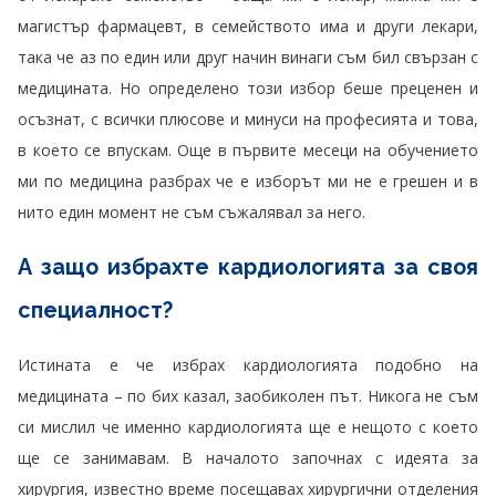
магистър фармацевт, в семейството има и други лекари,
така че аз по един или друг начин винаги съм бил свързан с
медицината. Но определено този избор беше преценен и
осъзнат, с всички плюсове и минуси на професията и това,
в което се впускам. Още в първите месеци на обучението
ми по медицина разбрах че е изборът ми не е грешен и в
нито един момент не съм съжалявал за него.
А защо избрахте кардиологията за своя
специалност?
Истината е че избрах кардиологията подобно на
медицината – по бих казал, заобиколен път. Никога не съм
си мислил че именно кардиологията ще е нещото с което
ще се занимавам. В началото започнах с идеята за
хирургия, известно време посещавах хирургични отделения