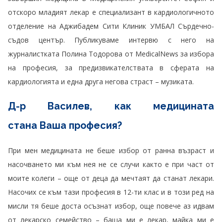
отскоро младият лекар е специализант в кардиологичното
отделение на Аджибадем Сити Клиник УМБАЛ Сърдечно-
съдов център. Публикуваме интервю с него на
журналистката Полина Тодорова от MedicalNews за избора
на професия, за предизвикателствата в сферата на
кардиологията и една друга негова страст – музиката.
Д-р Василев, как медицината
стана Ваша професия?
При мен медицината не беше избор от ранна възраст и
насочването ми към нея не се случи както е при част от
моите колеги – още от деца да мечтаят да станат лекари.
Насочих се към тази професия в 12-ти клас и в този ред на
мисли тя беше доста осъзнат избор, още повече аз идвам
от лекарско семейство – баща ми е лекар, майка ми е