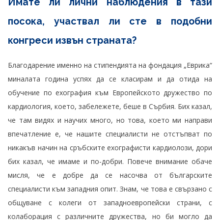
Имате ли лични наблюдения в тази
посока, участвал ли сте в подобни
конгреси извън страната?
Благодарение именно на стипендията на фондация „Еврика“
миналата година успях да се класирам и да отида на
обучение по ехография към Европейското дружество по
кардиология, което, забележете, беше в Сърбия. Бих казал,
че там видях и научих много, но това, което ми направи
впечатление е, че нашите специалисти не отстъпват по
никакъв начин на сръбските ехографисти кардиолози, дори
бих казал, че имаме и по-добри. Повече внимание обаче
мисля, че е добре да се насочва от българските
специалисти към западния опит. Знам, че това е свързано с
общуване с колеги от западноевропейски страни, с
колаборация с различните дружества, но би могло да