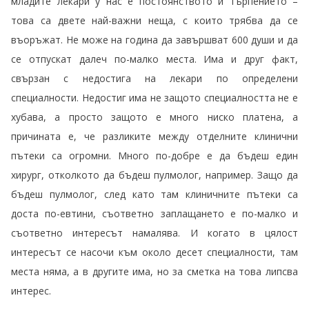
младите лекари у нас е постоянството и търпението –
това са двете най-важни неща, с които трябва да се
въоръжат. Не може на година да завършват 600 души и да
се отпускат далеч по-малко места. Има и друг факт,
свързан с недостига на лекари по определени
специалности. Недостиг има не защото специалността не е
хубава, а просто защото е много ниско платена, а
причината е, че разликите между отделните клинични
пътеки са огромни. Много по-добре е да бъдеш един
хирург, отколкото да бъдеш пулмолог, например. Защо да
бъдеш пулмолог, след като там клиничните пътеки са
доста по-евтини, съответно заплащането е по-малко и
съответно интересът намалява. И когато в цялост
интересът се насочи към около десет специалности, там
места няма, а в другите има, но за сметка на това липсва
интерес.