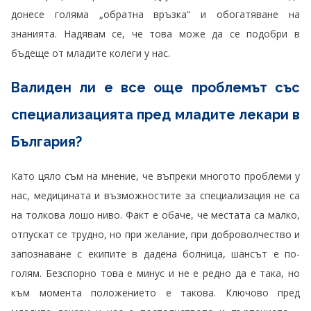
донесе голяма „обратна връзка“ и обогатяване на
знанията. Надявам се, че това може да се подобри в
бъдеще от младите колеги у нас.
Валиден ли е все още проблемът със
специализацията пред младите лекари в
България?
Като цяло съм на мнение, че въпреки многото проблеми у
нас, медицината и възможностите за специализация не са
на толкова лошо ниво. Факт е обаче, че местата са малко,
отпускат се трудно, но при желание, при доброволчество и
запознаване с екипите в дадена болница, шансът е по-
голям. Безспорно това е минус и не е редно да е така, но
към момента положението е такова. Ключово пред