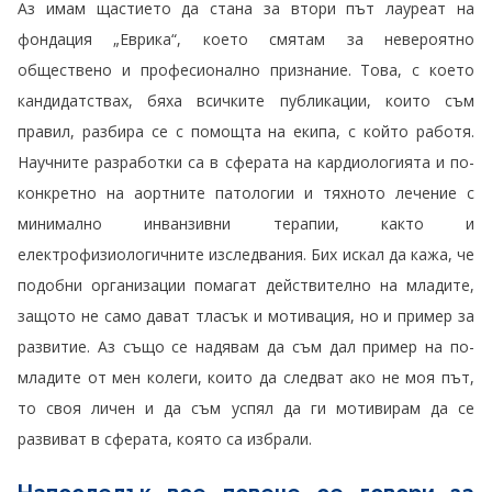
Аз имам щастието да стана за втори път лауреат на
фондация „Еврика“, което смятам за невероятнo
обществено и професионално признание. Това, с което
кандидатствах, бяха всичките публикации, които съм
правил, разбира се с помощта на екипа, с който работя.
Научните разработки са в сферата на кардиологията и по-
конкретно на аортните патологии и тяхното лечение с
минимално инванзивни терапии, както и
електрофизиологичните изследвания. Бих искал да кажа, че
подобни организации помагат действително на младите,
защото не само дават тласък и мотивация, но и пример за
развитие. Аз също се надявам да съм дал пример на по-
младите от мен колеги, които да следват ако не моя път,
то своя личен и да съм успял да ги мотивирам да се
развиват в сферата, която са избрали.