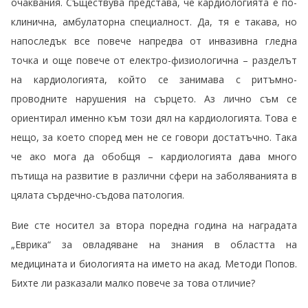
очаквания. Съществува представа, че кардиологията е по-
клинична, амбулаторна специалност. Да, тя е такава, но
напоследък все повече напредва от инвазивна гледна
точка и още повече от електро-физиологична – разделът
на кардиологията, който се занимава с ритъмно-
проводните нарушения на сърцето. Аз лично съм се
ориентирал именно към този дял на кардиологията. Това е
нещо, за което според мен не се говори достатъчно. Така
че ако мога да обобщя – кардиологията дава много
пътища на развитие в различни сфери на заболяванията в
цялата сърдечно-съдова патология.
Вие сте носител за втора поредна година на наградата
„Еврика“ за овладяване на знания в областта на
медицината и биологията на името на акад. Методи Попов.
Бихте ли разказали малко повече за това отличие?