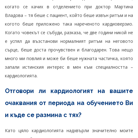
когато се качих в отделението при доктор Мартина
Владова – тя беше с пациент, който беше извън ритъм и на
когото беше приложено така нареченото кардиоверзио.
Когато човекът се събуди, разказа, че две години никой не
е успял да възстанови нормалният ритъм на неговото
сърце, беше доста прочувствен и благодарен. Това нещо
много ми повлия и може би беше нужната частичка, която
запали истинския интерес в мен към специалността –
кардиологията.
Отговори ли кардиологият на вашите
очаквания от периода на обучението Ви
и къде се размина с тях?
Като цяло кардиологията надхвърли значително моите