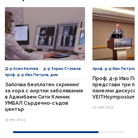
Д-р Асен Келчев
д-р Зоран Станков
проф. д-р Иво Петров,
проф. д-р Иво Петров, дмн
Проф. д-р Иво Пе
Започва безплатен скрининг
представи три п
за хора с аортни заболявания
панелни дискуси
в Аджибаем Сити Клиник
VEITHsymposium 
УМБАЛ Сърдечно-съдов
22 ное 2022
център
31 яну 2023