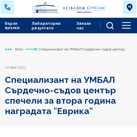
Бързи
Лабораторни
Запази
връзки
резултати
час
Men
Блог
Специализант на УМБАЛ Сърдечно-съдов център
Начало
Сърдечно съдов център
спечели за втора година наградата "Еврика"
22 фев 2023
Специализант на УМБАЛ
Сърдечно-съдов център
спечели за втора година
наградата "Еврика"