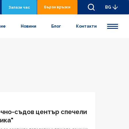
Бързи връзки
BG
Запази час
ние
Новини
Блог
Контакти
чно-съдов център спечели
ика"