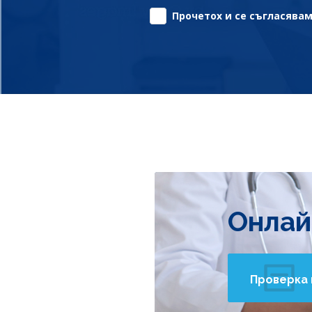
Прочетох и се съгласявам 
Онлай
Проверка 