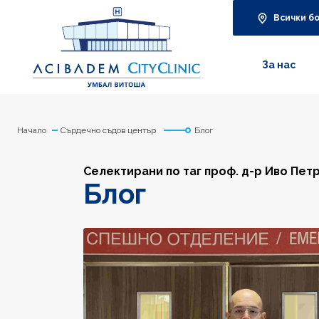
Всички б
За нас
Начало
Сърдечно съдов център
Блог
Селектирани по таг проф. д-р Иво Пет
Блог