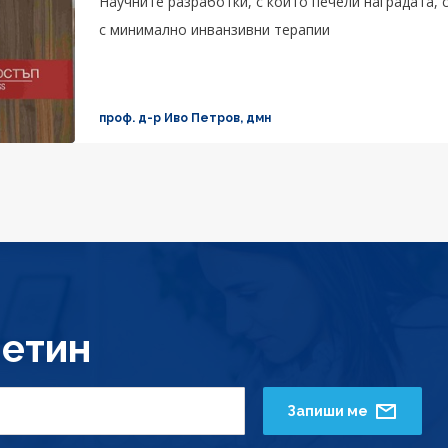
Научните разработки, с които печели наградата, 
с минимално инванзивни терапии
проф. д-р Иво Петров, дмн
етин
Запиши ме