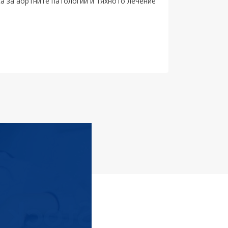
са за аортните патологии и тяхното лечение