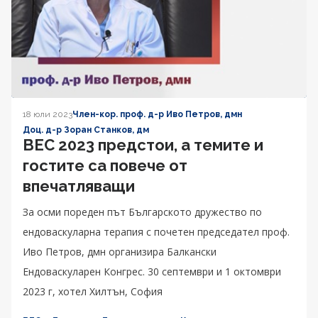
18 юли 2023
Член-кор. проф. д-р Иво Петров, дмн
Доц. д-р Зоран Станков, дм
ВЕС 2023 предстои, а темите и
гостите са повече от
впечатляващи
За осми пореден път Българското дружество по
ендоваскуларна терапия с почетен председател проф.
Иво Петров, дмн организира Балкански
Ендоваскуларен Конгрес. 30 септември и 1 октомври
2023 г, хотел Хилтън, София