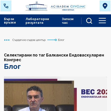
Бързи
Лабораторни
Запази
връзки
резултати
час
Men
Сърдечно съдов център
Блог
Начало
Селектирани по таг Балкански Ендоваскуларен
Конгрес
Блог