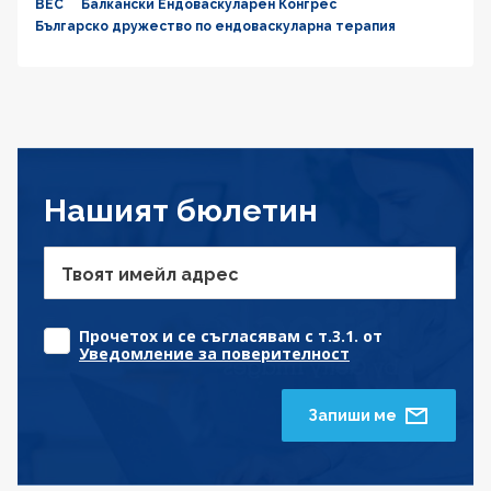
BEC
Балкански Ендоваскуларен Конгрес
Българско дружество по ендоваскуларна терапия
Нашият бюлетин
Твоят имейл адрес
Прочетох и се съгласявам с т.3.1. от
Уведомление за поверителност
Запиши ме