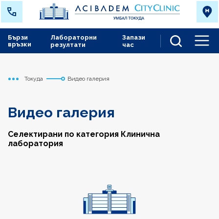
Бързи
Лабораторни
Запази
връзки
резултати
час
Men
Токуда
Видео галерия
Начало
Видео галерия
Селектирани по категория Клинична
лаборатория