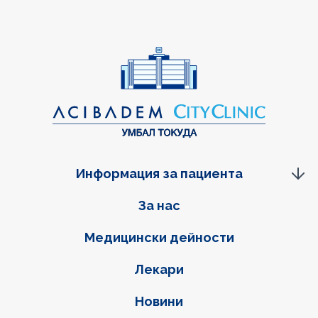
Информация за пациента
Фуутер навигация
За нас
Медицински дейности
Лекари
Новини