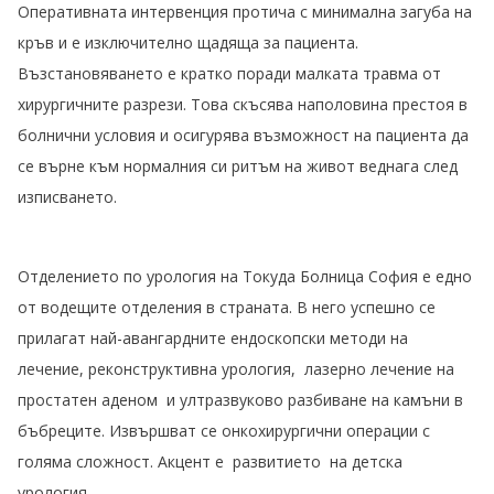
Оперативната интервенция протича с минимална загуба на
кръв и е изключително щадяща за пациента.
Възстановяването е кратко поради малката травма от
хирургичните разрези. Това скъсява наполовина престоя в
болнични условия и осигурява възможност на пациента да
се върне към нормалния си ритъм на живот веднага след
изписването.
Отделението по урология на Токуда Болница София е едно
от водещите отделения в страната. В него успешно се
прилагат най-авангардните ендоскопски методи на
лечение, реконструктивна урология, лазерно лечение на
простатен аденом и ултразвуково разбиване на камъни в
бъбреците. Извършват се онкохирургични операции с
голяма сложност. Акцент е развитието на детска
урология.