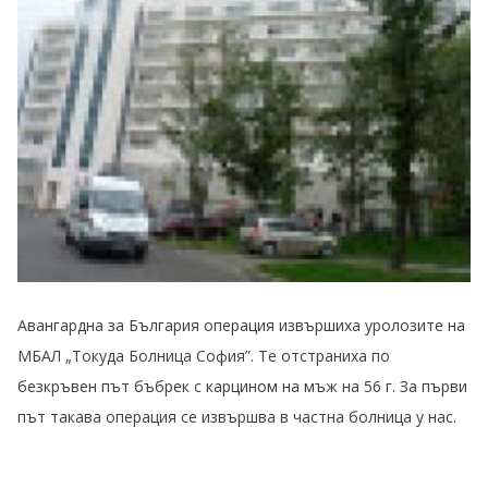
Авангардна за България операция извършиха уролозите на
МБАЛ „Токуда Болница София”. Те отстраниха по
безкръвен път бъбрек с карцином на мъж на 56 г. За първи
път такава операция се извършва в частна болница у нас.