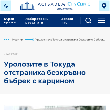
Бързи
Лабораторни
Запази
връзки
резултати
час
Men
Новини
Уролозите в Токуда отстраниха безкръвно бъбрек с
Начало
Токуда
карцином
4 окт 2012
Уролозите в Токуда
отстраниха безкръвно
бъбрек с карцином