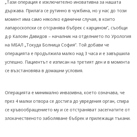
„Тази операция е изключително иновативна за нашата
държава. Прилага се рутинно в чужбина, но у нас до този
момент има само няколко единични случая, в които
лапароскопски се отсранява бъбрек с карцином”, съобщи
д-р Калоян Давидов – началник на отделнието по Урология
на МБАЛ „Токуда Болница София”. Той добави че
операцията е продължила малко над 3 часа и е завършила
успешно. Пациентът е изписан на третият ден и в момента
се възстановява в домашни условия.
Операцията е минимално инвазивна, което означава, че
през 4 малки отвора се достига до увредения орган, спира
се кръвообращението му и се отстраняват засегнатите от
злокачественото заболяване бъбрек и прилежащи тъкани.