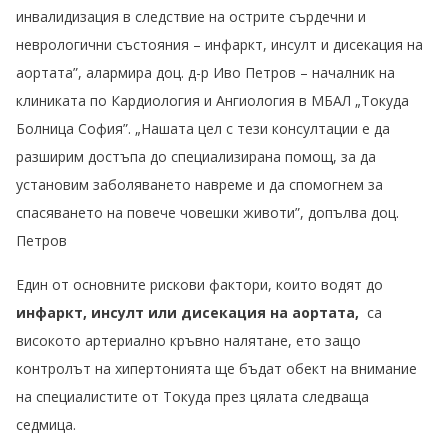
инвалидизация в следствие на острите сърдечни и
неврологични състояния – инфаркт, инсулт и дисекация на
аортата”, алармира доц. д-р Иво Петров – началник на
клиниката по Кардиология и Ангиология в МБАЛ „Токуда
Болница София”. „Нашата цел с тези консултации е да
разширим достъпа до специализирана помощ, за да
установим заболяването навреме и да спомогнем за
спасяването на повече човешки животи”, допълва доц.
Петров
Един от основните рискови фактори, които водят до
инфаркт, инсулт или дисекация на аортата,
са
високото артериално кръвно налятане, ето защо
контролът на хипертонията ще бъдат обект на внимание
на специалистите от Токуда през цялата следваща
седмица.