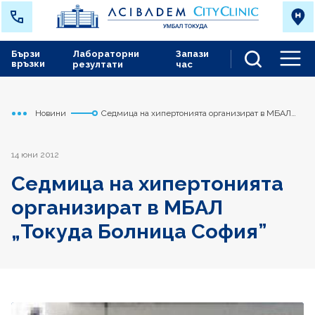
Бързи
Лабораторни
Запази
връзки
резултати
час
Men
Новини
Седмица на хипертонията организират в МБАЛ
Начало
Токуда
„Токуда Болница София”
14 юни 2012
Седмица на хипертонията
организират в МБАЛ
„Токуда Болница София”