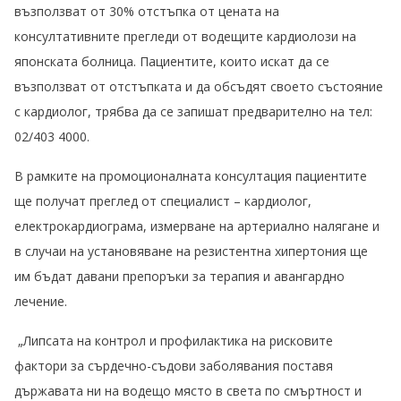
възползват от 30% отстъпка от цената на
консултативните прегледи от водещите кардиолози на
японската болница. Пациентите, които искат да се
възползват от отстъпката и да обсъдят своето състояние
с кардиолог, трябва да се запишат предварително на тел:
02/403 4000.
В рамките на промоционалната консултация пациентите
ще получат преглед от специалист – кардиолог,
електрокардиограма, измерване на артериално налягане и
в случаи на установяване на резистентна хипертония ще
им бъдат давани препоръки за терапия и авангардно
лечение.
„Липсата на контрол и профилактика на рисковите
фактори за сърдечно-съдови заболявания поставя
държавата ни на водещо място в света по смъртност и