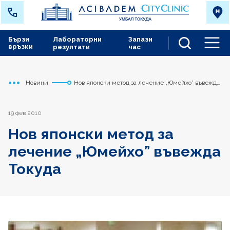
Бързи
Лабораторни
Запази
връзки
резултати
час
Men
Новини
Нов японски метод за лечение „Юмейхо” въвежда
Начало
Токуда
Токуда
19 фев 2010
Нов японски метод за
лечение „Юмейхо” въвежда
Токуда