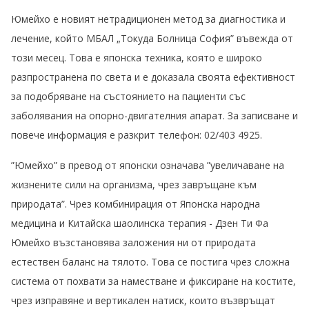
Юмейхо е новият нетрадиционен метод за диагностика и
лечение, който МБАЛ „Токуда Болница София” въвежда от
този месец. Това е японска техника, която е широко
разпространена по света и е доказала своята ефективност
за подобряване на състоянието на пациенти със
заболявания на опорно-двигателния апарат. За записване и
повече информация е разкрит телефон: 02/403 4925.
”Юмейхо” в превод от японски означава ”увеличаване на
жизнените сили на организма, чрез завръщане към
природата”. Чрез комбинирация от Японска народна
медицина и Китайска шаолинска терапия - Дзен Ти Фа
Юмейхо възстановява заложения ни от природата
естествен баланс на тялото. Това се постига чрез сложна
система от похвати за наместване и фиксиране на костите,
чрез изправяне и вертикален натиск, които възвръщат