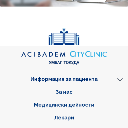
Информация за пациента
Фуутер навигация
За нас
Медицински дейности
Лекари