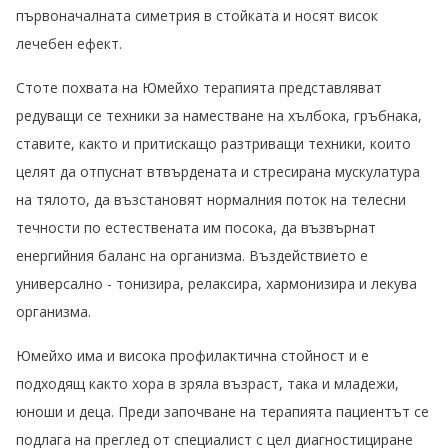
първоначалната симетрия в стойката и носят висок
лечебен ефект.
Стоте похвата на Юмейхо терапията представляват
редуващи се техники за наместване на хълбока, гръбнака,
ставите, както и притискащо разтриващи техники, които
целят да отпуснат втвърдената и стресирана мускулатура
на тялото, да възстановят нормалния поток на телесни
течности по естествената им посока, да възвърнат
енергийния баланс на организма. Въздействието е
универсално - тонизира, релаксира, хармонизира и лекува
организма.
Юмейхо има и висока профилактична стойност и е
подходящ както хора в зряла възраст, така и младежи,
юноши и деца. Преди започване на терапията пациентът се
подлага на преглед от специалист с цел диагностициране