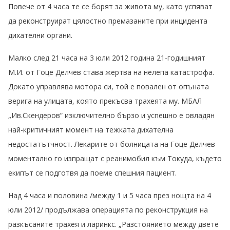
Повече от 4 часа те се борят за живота му, като успяват
да реконструират цялостно премазаните при инцидента
дихателни органи.
Малко след 21 часа на 3 юли 2012 година 21-годишният
М.И. от Гоце Делчев става жертва на нелепа катастрофа.
Докато управлява мотора си, той е повален от опъната
верига на улицата, която прекъсва трахеята му. МБАЛ
„Ив.Скендеров” изключително бързо и успешно е овладян
най-критичният момент на тежката дихателна
недостатътчност. Лекарите от болницата на Гоце Делчев
моментално го изпращат с реанимобил към Токуда, където
екипът се подготвя да поеме спешния пациент.
Над 4 часа и половина /между 1 и 5 часа през нощта на 4
юли 2012/ продължава операцията по реконструкция на
разкъсаните трахея и ларинкс. „Разстоянието между двете