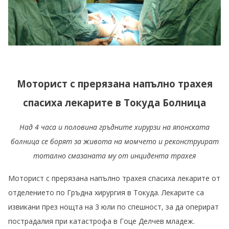
Моторист с прерязана напълно трахея
спасиха лекарите в Токуда Болница
Над 4 часа и половина гръдните хирурзи на японската
болница се борят за живота на момчето и реконструират
тотално смазаната му от инцидента трахея
Моторист с прерязана напълно трахея спасиха лекарите от
отделението по Гръдна хирургия в Токуда. Лекарите са
извикани през нощта на 3 юли по спешност, за да оперират
пострадалия при катастрофа в Гоце Делчев младеж.