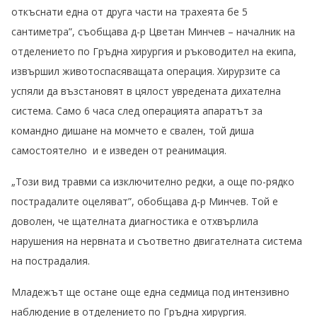
откъснати една от друга части на трахеята бе 5
сантиметра”, съобщава д-р Цветан Минчев – началник на
отделението по Гръдна хирургия и ръководител на екипа,
извършил животоспасяващата операция. Хирурзите са
успяли да възстановят в цялост увредената дихателна
система. Само 6 часа след операцията апаратът за
командно дишане на момчето е свален, той диша
самостоятелно и е изведен от реанимация.
„Този вид травми са изключително редки, а още по-рядко
пострадалите оцеляват”, обобщава д-р Минчев. Той е
доволен, че щателната диагностика е отхвърлила
нарушения на нервната и съответно двигателната система
на пострадалия.
Младежът ще остане още една седмица под интензивно
наблюдение в отделението по Гръдна хирургия.