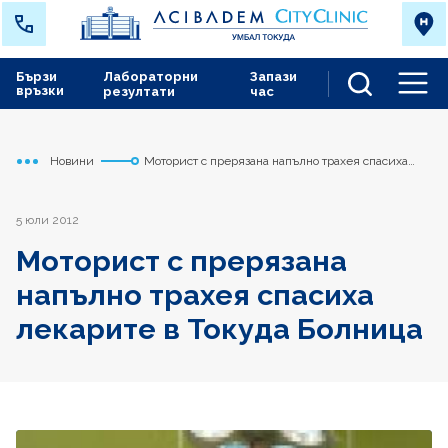
Бързи
Лабораторни
Запази
връзки
резултати
час
Men
Новини
Моторист с прерязана напълно трахея спасиха
Начало
Токуда
лекарите в Токуда Болница
5 юли 2012
Моторист с прерязана
напълно трахея спасиха
лекарите в Токуда Болница