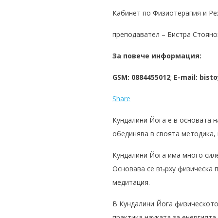
Кабинет по Физиотерапия и Ре
преподавател – Бистра Стояно
За повече информация:
GSM: 0884455012
;
E-mail: bis
Share
Кундалини Йога е в основата н
обединява в своята методика, 
Кундалини Йога има много силе
Основава се върху физическа п
медитация.
В Кундалини Йога физическото,
практика науката за енергията