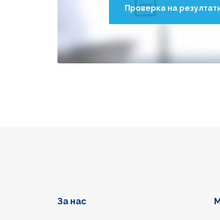
Проверка на резултат
Фуутер навигация
За нас
М