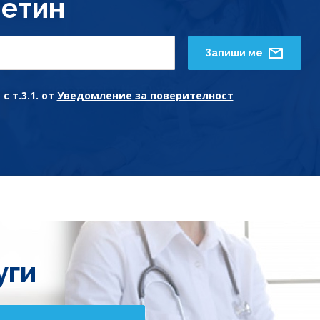
етин
Запиши ме
с т.3.1. от
Уведомление за поверителност
уги