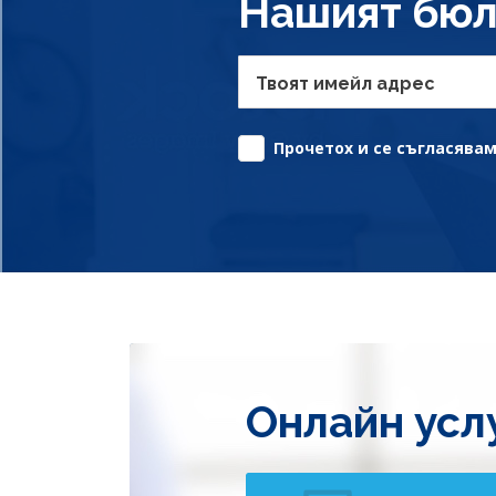
Нашият бюл
Твоят имейл адрес
Прочетох и се съгласявам 
Онлайн усл