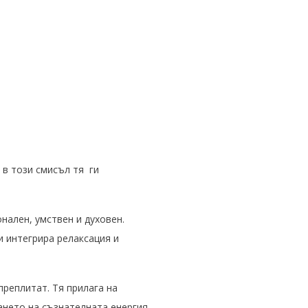
 в този смисъл тя ги
нален, умствен и духовен.
и интегрира релаксация и
преплитат. Тя прилага на
дането на съзнателната енергия