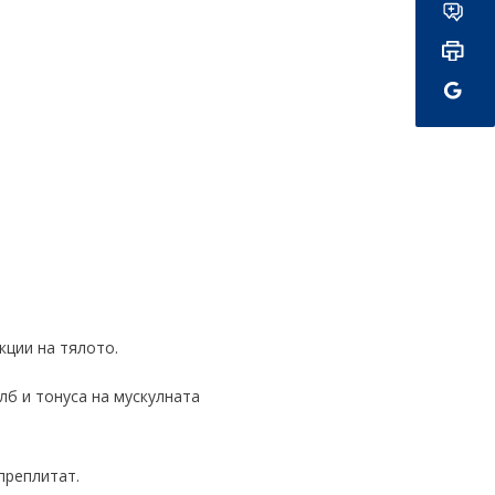
кции на тялото.
лб и тонуса на мускулната
преплитат.