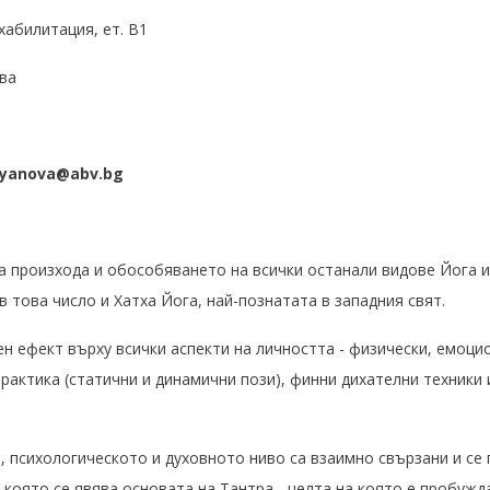
хабилитация, ет. В1
ва
toyanova@abv.bg
а произхода и обособяването на всички останали видове Йога и
в това число и Хатха Йога, най-познатата в западния свят.
н ефект върху всички аспекти на личността - физически, емоцио
рактика (статични и динамични пози), финни дихателни техники 
 психологическото и духовното ниво са взаимно свързани и се 
, която се явява основата на Тантра - целта на която е пробуж