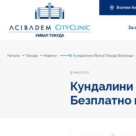
Всички б
За 
Начало
Токуда
Новини
Кундалини Йога в Токуда Болница -
9 мар 2010
Кундалини 
Безплатно