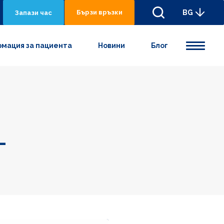
Бързи връзки
BG
Запази час
мация за пациента
Новини
Блог
-