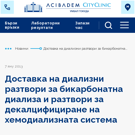
Бързи
Лабораторни
Запази
връзки
резултати
час
Men
Новини
Доставка на диализни разтвори за бикарбонатна
Начало
Токуда
диализа и разтвори за декалцифициране на
хемодиализната система
7 яну 2013
Доставка на диализни
разтвори за бикарбонатна
диализа и разтвори за
декалцифициране на
хемодиализната система