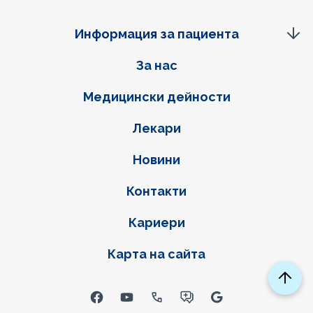
Информация за пациента
Фуутер навигация
За нас
Медицински дейности
Лекари
Новини
Контакти
Кариери
Карта на сайта
Social links