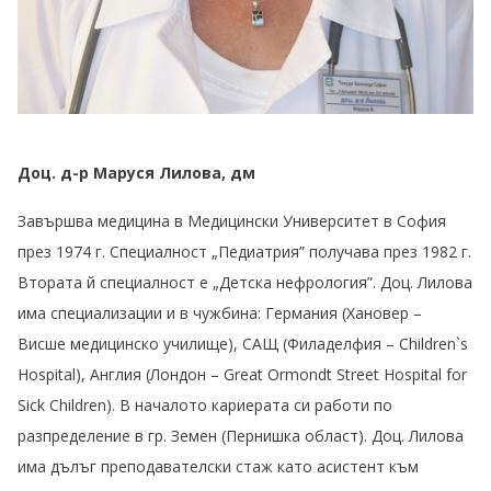
Доц. д-р Маруся Лилова, дм
Завършва медицина в Медицински Университет в София
през 1974 г. Специалност „Педиатрия” получава през 1982 г.
Втората й специалност е „Детска нефрология”. Доц. Лилова
има специализации и в чужбина: Германия (Хановер –
Висше медицинско училище), САЩ (Филаделфия – Children`s
Hospital), Англия (Лондон – Great Ormondt Street Hospital for
Sick Children). В началото кариерата си работи по
разпределение в гр. Земен (Пернишка област). Доц. Лилова
има дълъг преподавателски стаж като асистент към