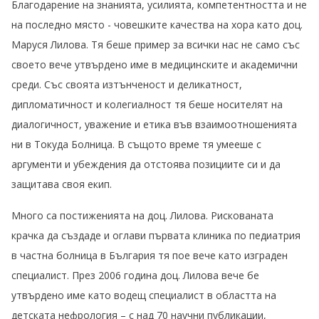
Благодарение на знанията, усилията, компетентността и не
на последно място - човешките качества на хора като доц.
Маруся Лилова. Тя беше пример за всички нас не само със
своето вече утвърдено име в медицинските и академични
среди. Със своята изтънченост и деликатност,
дипломатичност и колегиалност тя беше носителят на
диалогичност, уважение и етика във взаимоотношенията
ни в Токуда Болница. В същото време тя умееше с
аргументи и убеждения да отстоява позициите си и да
защитава своя екип.
Много са постиженията на доц. Лилова. Рискованата
крачка да създаде и оглави първата клиника по педиатрия
в частна болница в България тя пое вече като изграден
специалист. През 2006 година доц. Лилова вече бе
утвърдено име като водещ специалист в областта на
детската нефрология – с над 70 научни публикации,