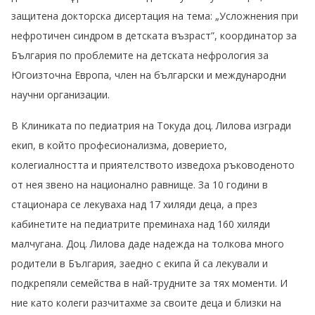
защитена докторска дисертация на тема: „Усложнения при
нефротичен синдром в детската възраст”, координатор за
България по проблемите на детската нефрология за
Югоизточна Европа, член на български и международни
научни организации.
В Клиниката по педиатрия на Токуда доц. Лилова изгради
екип, в който професионализма, доверието,
колегиалността и приятелството изведоха ръководеното
от нея звено на национално равнище. За 10 години в
стационара се лекуваха над 17 хиляди деца, а през
кабинетите на педиатрите преминаха над 160 хиляди
малчугана. Доц. Лилова даде надежда на толкова много
родители в България, заедно с екипа й са лекували и
подкрепяли семейства в най-трудните за тях моменти. И
ние като колеги разчитахме за своите деца и близки на