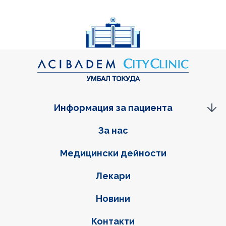
Информация за пациента
Фуутер навигация
За нас
Медицински дейности
Лекари
Новини
Контакти