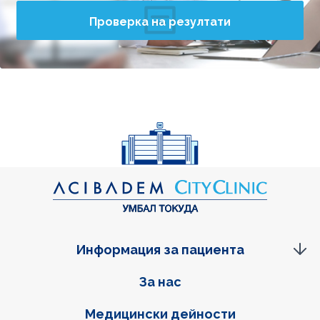
Проверка на резултати
Информация за пациента
Фуутер навигация
За нас
Медицински дейности