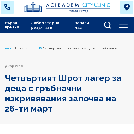
Бързи
Лабораторни
Запази
връзки
резултати
час
Men
Новини
Четвъртият Шрот лагер за деца с гръбначни
Начало
Токуда
изкривявания започва на 26-ти март
9 мар 2016
Четвъртият Шрот лагер за
деца с гръбначни
изкривявания започва на
26-ти март