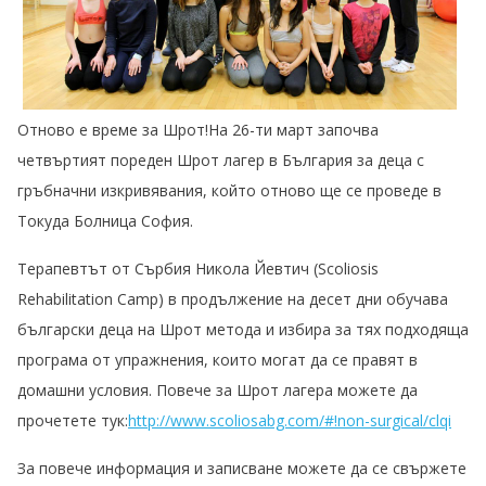
Отново е време за Шрот!Нa 26-ти март започва
четвъртият пореден Шрот лагер в България за деца с
гръбначни изкривявания, който отново ще се проведе в
Токуда Болница София.
Терапевтът от Сърбия Никола Йевтич (Scoliosis
Rehabilitation Camp) в продължение на десет дни обучава
български деца на Шрот метода и избира за тях подходяща
програма от упражнения, които могат да се правят в
домашни условия. Повече за Шрот лагера можете да
прочетете тук:
http://www.scoliosabg.com/#!non-surgical/clqi
За повече информация и записване можете да се свържете