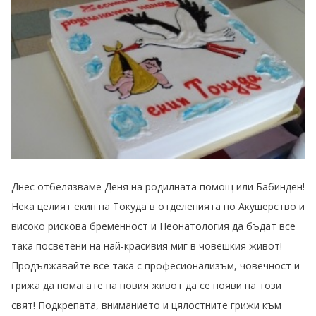
Днес отбелязваме Деня на родилната помощ или Бабинден!
Нека целият екип на Токуда в отделенията по Акушерство и
високо рискова бременност и Неонатология да бъдат все
така посветени на най-красивия миг в човешкия живот!
Продължавайте
все така с професионализъм, човечност и
грижа да помагате на новия живот да се появи на този
свят! Подкрепата, вниманието и цялостните грижи към