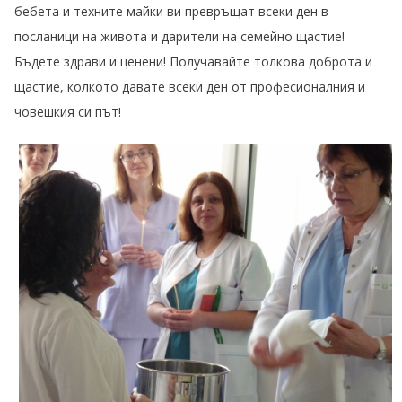
бебета и техните майки ви превръщат всеки ден в
посланици на живота и дарители на семейно щастие!
Бъдете здрави и ценени! Получавайте толкова доброта и
щастие, колкото давате всеки ден от професионалния и
човешкия си път!