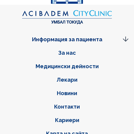
Информация за пациента
Фуутер навигация
За нас
Медицински дейности
Лекари
Новини
Контакти
Кариери
Карта на сайта