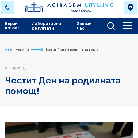
Бързи
Лабораторни
Запази
връзки
резултати
час
Men
Новини
Честит Ден на родилната помощ!
Начало
Токуда
21 яну 2015
Честит Ден на родилната
помощ!