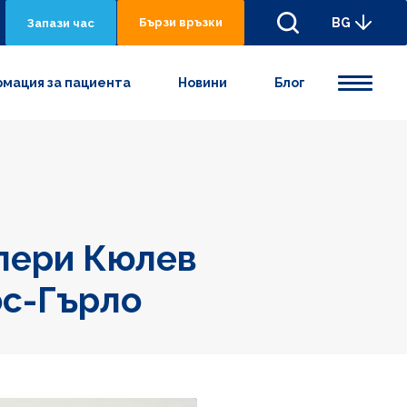
Бързи връзки
BG
Запази час
мация за пациента
Новини
Блог
алери Кюлев
ос-Гърло