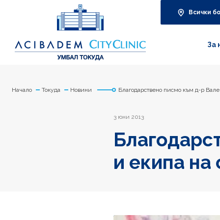
Всички б
За 
Начало
Токуда
Новини
Благодарствено писмо към д-р Вале
3 юни 2013
Благодарст
и екипа на