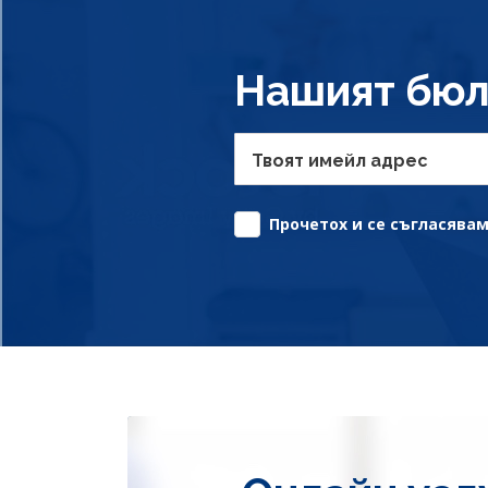
Нашият бюл
Твоят имейл адрес
Прочетох и се съгласявам 