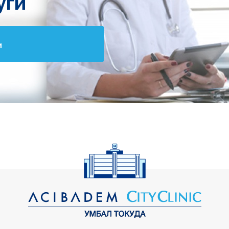
уги
и