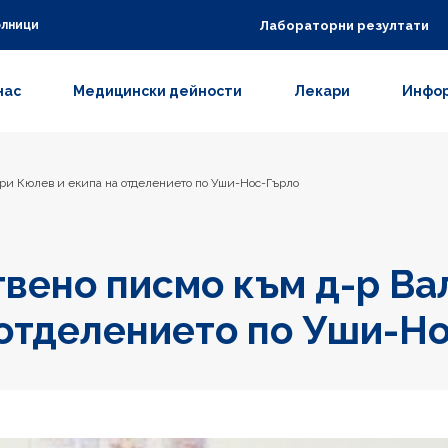
Лабораторни резултати
олници
нас
Медицински дейности
Лекари
Инфор
ри Кюлев и екипа на отделението по Уши-Нос-Гърло
вено писмо към д-р В
 отделението по Уши-Н