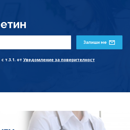
етин
Запиши ме
с т.3.1. от
Уведомление за поверителност