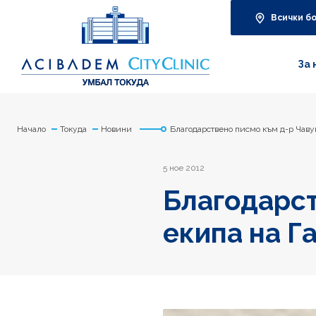
Всички б
За 
Начало
Токуда
Новини
Благодарствено писмо към д-р Чаву
5 ное 2012
Благодарст
екипа на Г