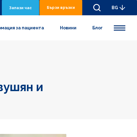
Бързи връзки
BG
Запази час
мация за пациента
Новини
Блог
вушян и