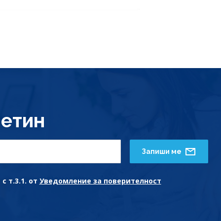
етин
Запиши ме
с т.3.1. от
Уведомление за поверителност