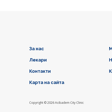
Фуутер навигация
За нас
М
Лекари
Н
Контакти
К
Карта на сайта
Social l
Copyright © 2026 Acibadem City Clinic