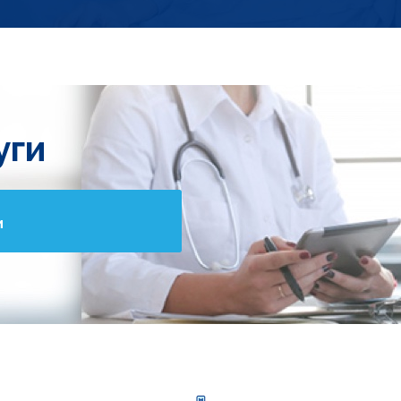
уги
и