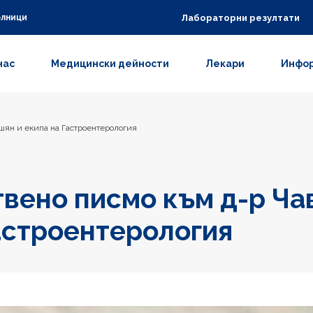
Лабораторни резултати
олници
нас
Медицински дейности
Лекари
Инфор
шян и екипа на Гастроентерология
вено писмо към д-р Ча
астроентерология