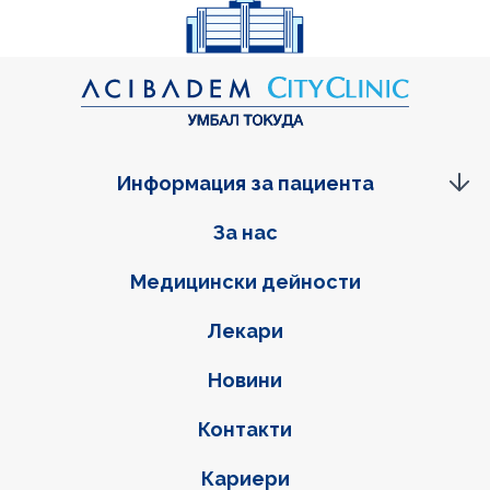
Информация за пациента
Фуутер навигация
За нас
Медицински дейности
Лекари
Новини
Контакти
Кариери