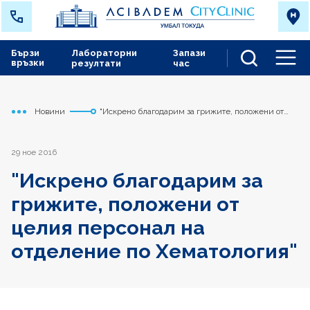
Бързи
Лабораторни
Запази
връзки
резултати
час
Men
Новини
"Искрено благодарим за грижите, положени от
Начало
Токуда
целия персонал на отделение по Хематология"
29 ное 2016
"Искрено благодарим за
грижите, положени от
целия персонал на
отделение по Хематология"