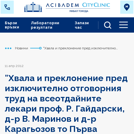
Бързи
Лабораторни
Запази
връзки
резултати
час
Men
Новини
"Хвала и преклонение пред изключително
Начало
Токуда
отговорния труд на всеотдайните лекари проф. Р.
Гайдарски, д-р В. Маринов и д-р Карагьозов то
Първа хирургия"
11 апр 2012
"Хвала и преклонение пред
изключително отговорния
труд на всеотдайните
лекари проф. Р. Гайдарски,
д-р В. Маринов и д-р
Карагьозов то Първа