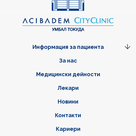
Информация за пациента
Фуутер навигация
За нас
Медицински дейности
Лекари
Новини
Контакти
Кариери