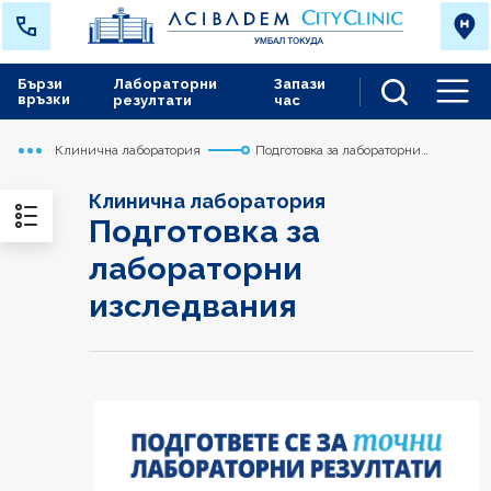
Бързи
Лабораторни
Запази
връзки
резултати
час
Men
Клинична лаборатория
Подготовка за лабораторни
Начало
Токуда
Медицински дейности
изследвания
Клинична лаборатория
Подготовка за
лабораторни
изследвания