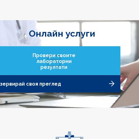
Онлайн услуги
Провери своите
лабораторни
резултати
зервирай своя преглед