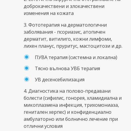
доброкачествени и злокачествени
изменения на кожата
3. Фототерапия на дерматологични
заболявания - псориазис, атопичен
дерматит, витилиго, кожни лимфоми,
лихен планус, пруритус, мастоцитози и др.
ПУВА терапия (системна и локална)
Тясно вълнова УВБ терапия
УВ десенсебилизация
4. Диагностика на полово-предавани
болести (сифилис, гонорея, хламидиална и
микоплазмена инфекция, трихомониаза,
генитален херпес) и конфиденциално
амбулаторно или болнично лечение при
отлични условия