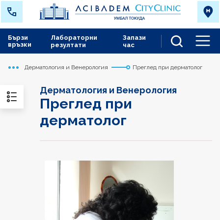
Бързи
Лабораторни
Запази
връзки
резултати
час
Men
Дерматология и Венерология
Преглед при дерматолог
Начало
Токуда
Медицински дейности
Дерматология и Венерология
Преглед при
дерматолог