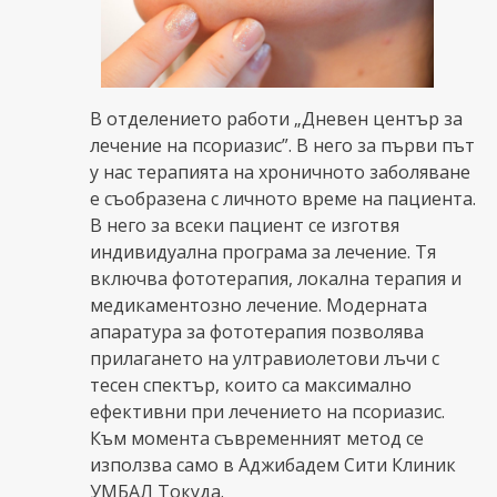
В отделението работи „Дневен център за
лечение на псориазис”. В него за първи път
у нас терапията на хроничното заболяване
е съобразена с личното време на пациента.
В него за всеки пациент се изготвя
индивидуална програма за лечение. Тя
включва фототерапия, локална терапия и
медикаментозно лечение. Модерната
апаратура за фототерапия позволява
прилагането на ултравиолетови лъчи с
тесен спектър, които са максимално
ефективни при лечението на псориазис.
Към момента съвременният метод се
използва само в Аджибадем Сити Клиник
УМБАЛ Токуда.