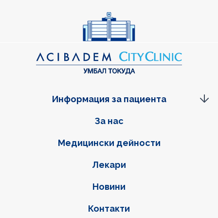
Информация за пациента
Фуутер навигация
За нас
Медицински дейности
Лекари
Новини
Контакти