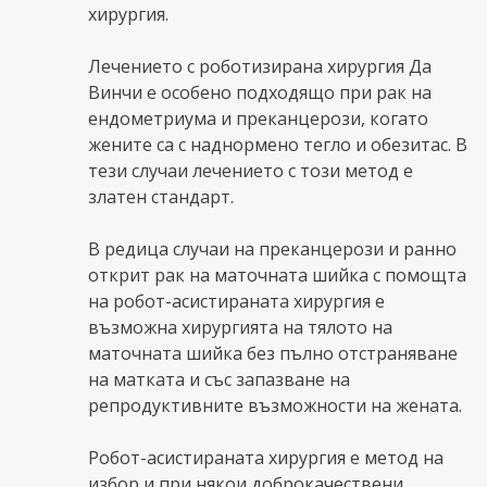
хирургия.
Лечението с роботизирана хирургия Да
Винчи е особено подходящо при рак на
ендометриума и преканцерози, когато
жените са с наднормено тегло и обезитас. В
тези случаи лечението с този метод е
златен стандарт.
В редица случаи на преканцерози и ранно
открит рак на маточната шийка с помощта
на робот-асистираната хирургия е
възможна хирургията на тялото на
маточната шийка без пълно отстраняване
на матката и със запазване на
репродуктивните възможности на жената.
Робот-асистираната хирургия е метод на
избор и при някои доброкачествени