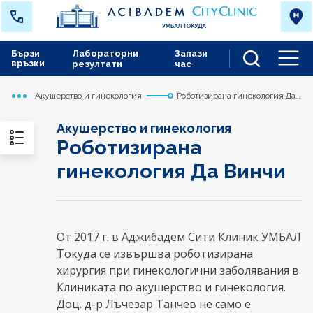
Бързи
Лабораторни
Запази
връзки
резултати
час
Men
Акушерство и гинекология
Роботизирана гинекология Да
Начало
Токуда
Медицински дейности
Винчи
Акушерство и гинекология
Роботизирана
гинекология Да Винчи
От 2017 г. в Аджибадем Сити Клиник УМБАЛ
Токуда се извършва роботизирана
хирургия при гинекологични заболявания в
Клиниката по акушерство и гинекология.
Доц. д-р Лъчезар Танчев не само е