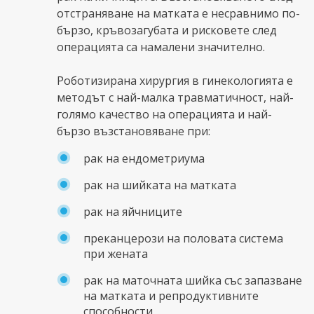
отстраняване на матката е несравнимо по-
бързо, кръвозагубата и рисковете след
операцията са намалени значително.
Роботизирана хирургия в гинекологията е
методът с най-малка травматичност, най-
голямо качество на операцията и най-
бързо възстановяване при:
рак на ендометриума
рак на шийката на матката
рак на яйчниците
преканцерози на половата система
при жената
рак на маточната шийка със запазване
на матката и репродуктивните
способности