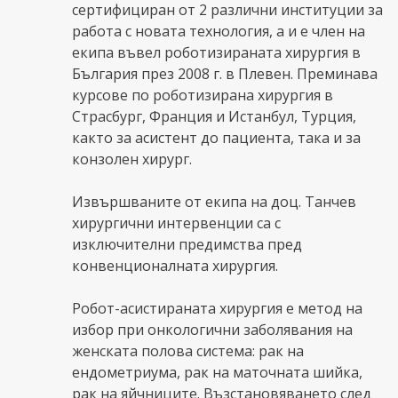
сертифициран от 2 различни институции за
работа с новата технология, а и е член на
екипа въвел роботизираната хирургия в
България през 2008 г. в Плевен. Преминава
курсове по роботизирана хирургия в
Страсбург, Франция и Истанбул, Турция,
както за асистент до пациента, така и за
конзолен хирург.
Извършваните от екипа на доц. Танчев
хирургични интервенции са с
изключителни предимства пред
конвенционалната хирургия.
Робот-асистираната хирургия е метод на
избор при онкологични заболявания на
женската полова система: рак на
ендометриума, рак на маточната шийка,
рак на яйчниците. Възстановяването след