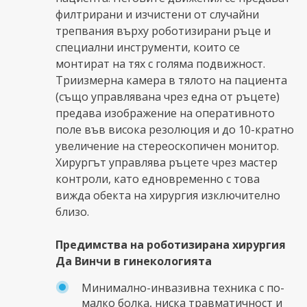
филтрирани и изчистени от случайни
трепвания върху роботизирани ръце и
специални инструменти, които се
монтират на тях с голяма подвижност.
Триизмерна камера в тялото на пациента
(също управлявана чрез една от ръцете)
предава изображение на оперативното
поле във висока резолюция и до 10-кратно
увеличение на стереоскопичен монитор.
Хирургът управлява ръцете чрез мастер
контроли, като едновременно с това
вижда обекта на хирургия изключително
близо.
Предимства на роботизирана хирургия
Да Винчи в гинекологията
Минимално-инвазивна техника с по-
малко болка, ниска травматичност и