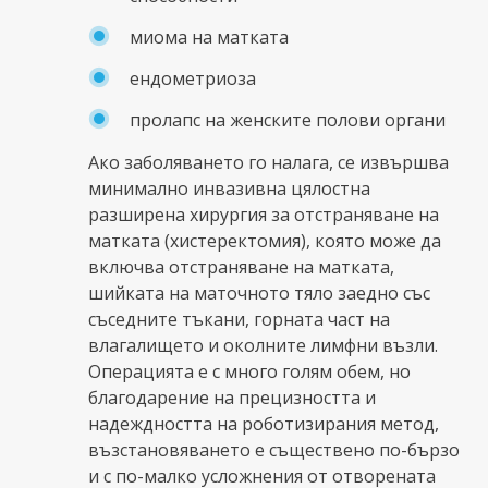
миома на матката
ендометриоза
пролапс на женските полови органи
Ако заболяването го налага, се извършва
минимално инвазивна цялостна
разширена хирургия за отстраняване на
матката (хистеректомия), която може да
включва отстраняване на матката,
шийката на маточното тяло заедно със
съседните тъкани, горната част на
влагалището и околните лимфни възли.
Операцията е с много голям обем, но
благодарение на прецизността и
надеждността на роботизирания метод,
възстановяването е съществено по-бързо
и с по-малко усложнения от отворената