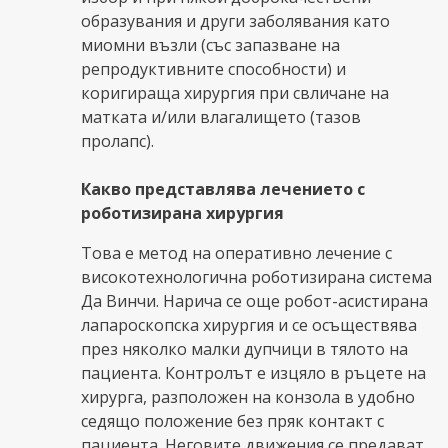
образувания и други заболявания като
миомни възли (със запазване на
репродуктивните способности) и
коригираща хирургия при свличане на
матката и/или влагалището (тазов
пролапс).
Какво представлява лечението с
роботизирана хирургия
Това е метод на оперативно лечение с
високотехнологична роботизирана система
Да Винчи. Нарича се още робот-асистирана
лапароскопска хирургия и се осъществява
през няколко малки дупчици в тялото на
пациента. Контролът е изцяло в ръцете на
хирурга, разположен на конзола в удобно
седящо положение без пряк контакт с
пациента. Неговите движения се предават