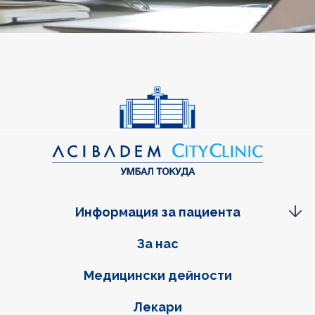
Информация за пациента
Фуутер навигация
За нас
Медицински дейности
Лекари