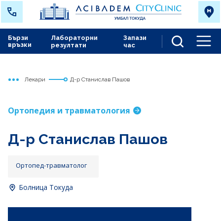
Бързи
Лабораторни
Запази
връзки
резултати
час
Men
Лекари
Д-р Станислав Пашов
Начало
Токуда
Ортопедия и травматология
Д-р Станислав Пашов
Ортопед-травматолог
Болница Токуда