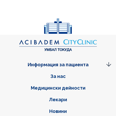
Информация за пациента
Фуутер навигация
За нас
Медицински дейности
Лекари
Новини