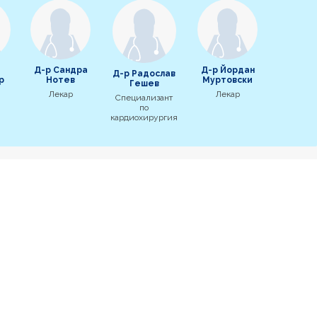
Д-р Сандра
Д-р Йордан
Д-р Радослав
р
Нотев
Муртовски
Гешев
Лекар
Лекар
Специализант
по
кардиохирургия