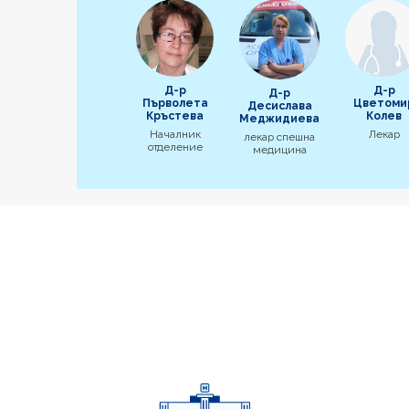
Д-р
Д-р
Д-р
Първолета
Цветоми
Десислава
Кръстева
Колев
Меджидиева
Началник
Лекар
лекар спешна
отделение
медицина