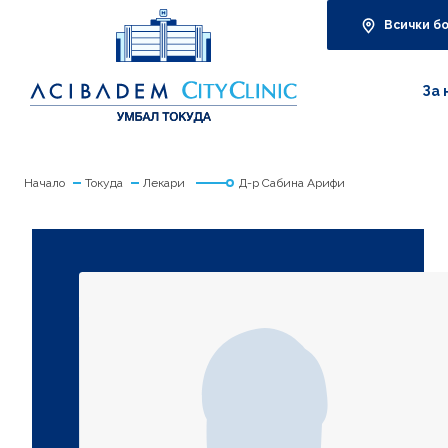
Всички б
За 
Начало
Токуда
Лекари
Д-р Сабина Арифи