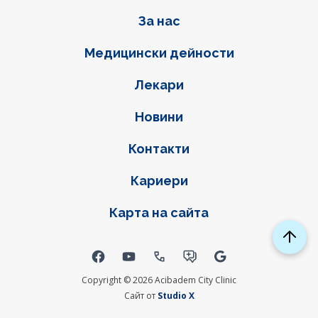
Фуутер навигация
За нас
Медицински дейности
Лекари
Новини
Контакти
Кариери
Карта на сайта
Social links
Copyright © 2026 Acibadem City Clinic
Сайт от
Studio X