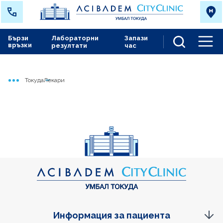
Бързи
Лабораторни
Запази
връзки
резултати
час
Men
Токуда
Лекари
Начало
Информация за пациента