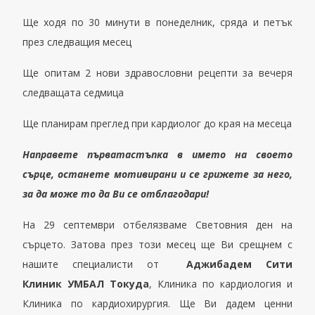
Ще ходя по 30 минути в понеделник, сряда и петък
през следващия месец
Ще опитам 2 нови здравословни рецепти за вечеря
следващата седмица
Ще планирам преглед
при кардиолог
до края на месеца
Направете първа
та
стъпка
в името на своето
сърце
, останете мотивирани и
се грижете за него,
за да може то да Ви се отблагодари!
На 29 септември отбелязваме Световния ден на
сърцето.
Затова
през този месец ще Ви срещнем с
нашите специалисти от
А
джибадем
С
ити
К
линик
УМБАЛ Токуда
,
Клиника по кардиология и
Клиника по кардиохирургия.
Щ
е Ви дадем ценни