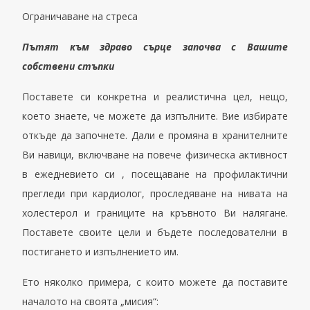
Ограничаване на стреса
Пътят към здраво сърце започва с Вашите
собствени стъпки
Поставете си конкретна и реалистична цел
,
нещо,
което знаете, че можете да
изпълните
. Вие избирате
откъде да започнете
. Д
али е промяна
в хранителните
Ви навици
,
включване на повече физическа активност
в ежедневието си , посещаване на профилактични
прегледи при кардиолог, проследяване на нивата на
холестерол и границите на кръвното Ви налягане.
Поставете своите цели и бъдете последователни в
постигането и изпълнението им.
Ето няколко примера, с които можете да поставите
началото на своята „мисия“: