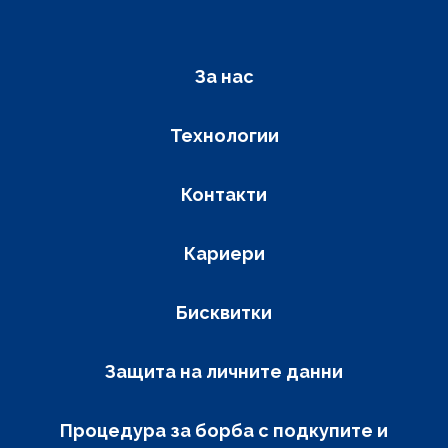
Фуутер навигация
За нас
Технологии
Контакти
Кариери
Бисквитки
Защита на личните данни
Процедура за борба с подкупите и