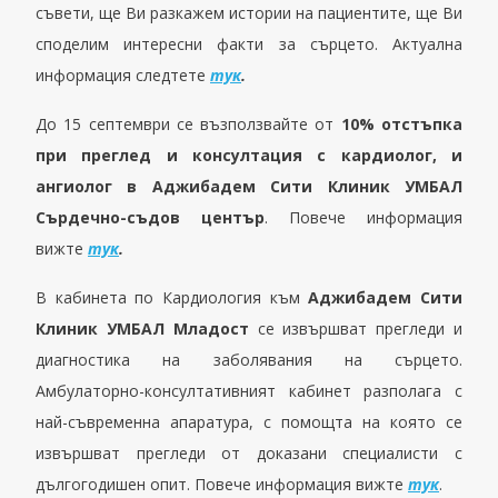
съвети, ще Ви разкажем истории на пациенти
те
, ще Ви
споделим интересни факти за сърцето
. Актуална
информация следтете
тук
.
До 15 септември се възползвайте от
10% отстъпка
при преглед и консултация с кардиолог, и
ангиолог в Аджибадем Сити Клиник УМБАЛ
Сърдечно-съдов център
. Повече информация
вижте
тук
.
В кабинета по Кардиология към
Аджибадeм Сити
Клиник УМБАЛ Младост
се извършват прегледи и
диагностика на заболявания на сърцето.
Амбулаторно-консултативният кабинет разполага с
най-съвременна апаратура, с помощта на която се
извършват п
регледи от доказани специалисти с
дългогодишен опит. Повече информация вижте
тук
.