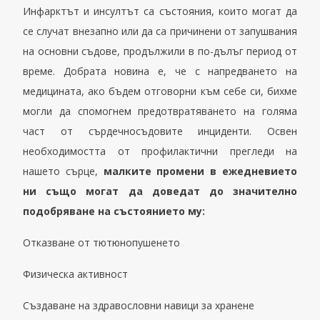
Инфарктът и инсултът са състояния, които могат да
се случат внезапно или да са причинени от запушвания
на основни съдове, продължили в по-дълъг период от
време. Добрата новина е, че с напредването на
медицината, ако бъдем отговорни към себе си, бихме
могли да спомогнем предотвратяването на голяма
част от сърдечносъдовите инциденти. Освен
необходимостта от профилактични прегледи на
нашето сърце,
малките промени в ежедневието
ни също могат да доведат до значително
подобряване на състоянието му:
Отказване от тютюно
пушенето
Физическа активност
Създаване на здравословни навици за хранене