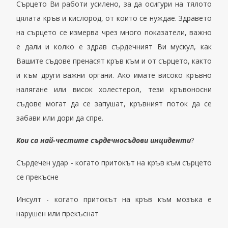
Сърцето
Ви р
аботи усилено, за да осигури на тялото
цялата кръв и кислород, от които се нуждае.
Здравето
на сърцето се измерва чрез много показатели, важно
е дали и колко е здрав сърдечният Ви мускул,
как
В
ашите
съдове
пренасят кръв към и от сърце
то
,
както
и към
други важни органи. Ако имате високо кръвно
налягане или висок холестерол, тези кръвоносни
съдове могат да се запушат,
кръвният поток да се
забави или дори да спре.
Кои са най-честите сърдечносъдови инциденти
?
Сърдечен удар - когато притокът на кръв към сърцето
се прекъсне
Инсулт - когато притокът на кръв към мозъка е
нарушен или прекъснат