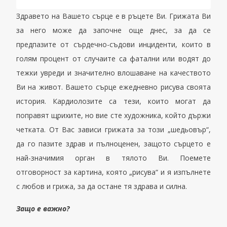
Здравето на Вашето сърце е в ръцете Ви. Грижата Ви
за него може да започне още днес, за да се
предпазите от сърдечно-съдови инциденти, които в
голям процент от случаите са фатални или водят до
тежки увреди и значително влошаване на качеството
Ви на живот. Вашето сърце ежедневно рисува своята
история. Кардиолозите са тези, които могат да
поправят щрихите, но вие сте художника, който държи
четката. От Вас зависи грижата за този „шедьовър“,
да го пазите здрав и пълноценен, защото сърцето е
най-значимия орган в тялото Ви. Поемете
отговорност за картина, която „рисува“ и я изпълнете
с любов и грижа, за да остане тя здрава и силна.
Защо
е важно
?