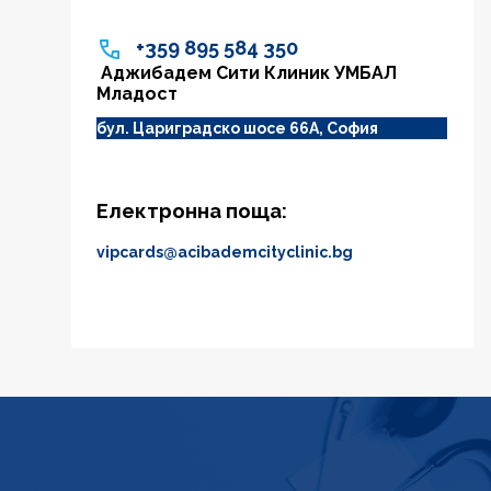
+359 895 584 350
Аджибадем Сити Клиник УМБАЛ
Младост
бул. Цариградско шосе 66А, София
Електронна поща:
vipcards@acibademcityclinic.bg