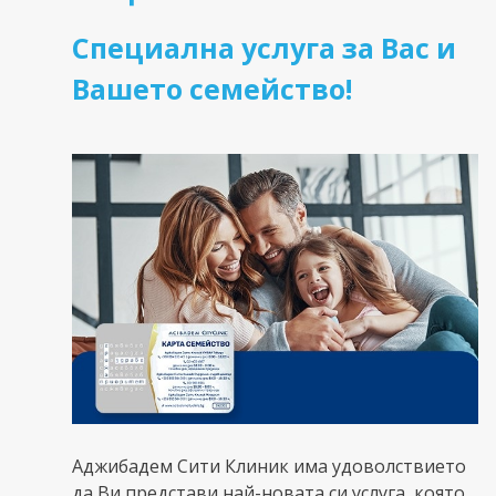
Специална услуга за Вас и
Вашето семейство!
Аджибадем Сити Клиник има удоволствието
да Ви представи най-новата си услуга, която