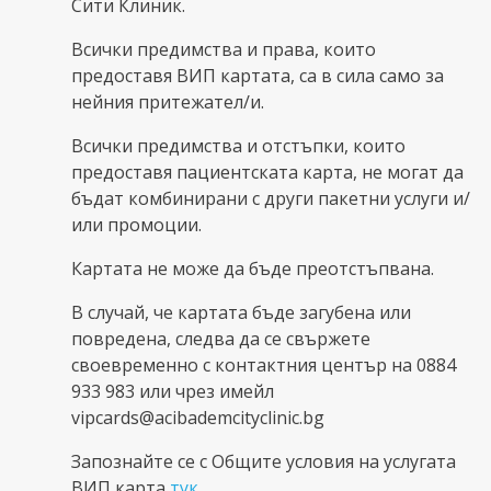
Сити Клиник.
Всички предимства и права, които
предоставя ВИП картата, са в сила само за
нейния притежател/и.
Всички предимства и отстъпки, които
предоставя пациентската карта, не могат да
бъдат комбинирани с други пакетни услуги и/
или промоции.
Картата не може да бъде преотстъпвана.
В случай, че картата бъде загубена или
повредена, следва да се свържете
своевременно с контактния център на 0884
933 983 или чрез имейл
vipcards@acibademcityclinic.bg
Запознайте се с Общите условия на услугата
ВИП карта
тук
.