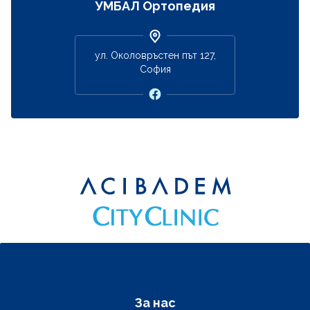
УМБАЛ Ортопедия
ул. Околовръстен път 127,
София
Фуутер навигация
За нас