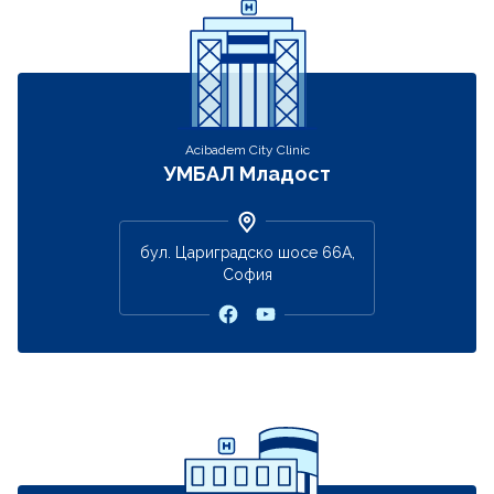
Acibadem City Clinic
УМБАЛ Младост
бул. Цариградско шосе 66А,
София