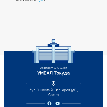
Контакти
Acibadem City Clinic
УМБАЛ Токуда
бул. "Никола Й. Вапцаров"51Б ,
София