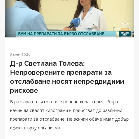
8 юли 2026
Д-р Светлана Толева:
Непроверените препарати за
отслабване носят непредвидими
рискове
В разгара на лятото все повече хора търсят бърз
начин да свалят килограми и прибягват до различни
препарати за отслабване. Не всички обаче имат добър
ефект върху организма.