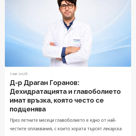
7 авг 2026
Д-р Драган Горанов:
Дехидратацията и главоболието
имат връзка, която често се
подценява
През летните месеци главоболието е едно от най-
честите оплаквания, с които хората търсят лекарска