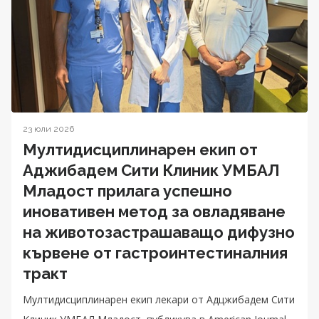
23 юли 2026
Мултидисциплинарен екип от
Аджибадем Сити Клиник УМБАЛ
Младост прилага успешно
иновативен метод за овладяване
на животозастрашаващо дифузно
кървене от гастроинтестиналния
тракт
Мултидисциплинарен екип лекари от Адцжибадем Сити