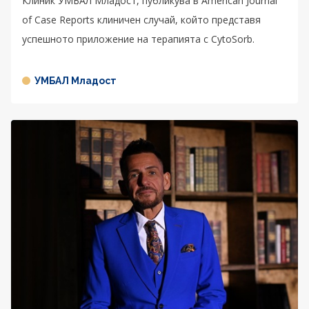
Клиник УМБАЛ Младост, публикува в American Journal
of Case Reports клиничен случай, който представя
успешното приложение на терапията с CytoSorb.
УМБАЛ Младост