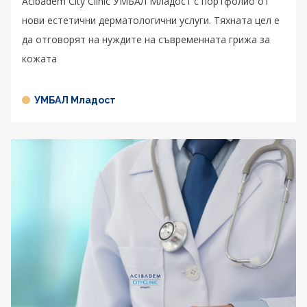
Acibadem City Clinic УМБАЛ Младост с портфолио от
нови естетични дерматологични услуги. Тяхната цел е
да отговорят на нуждите на съвременната грижа за
кожата
УМБАЛ Младост