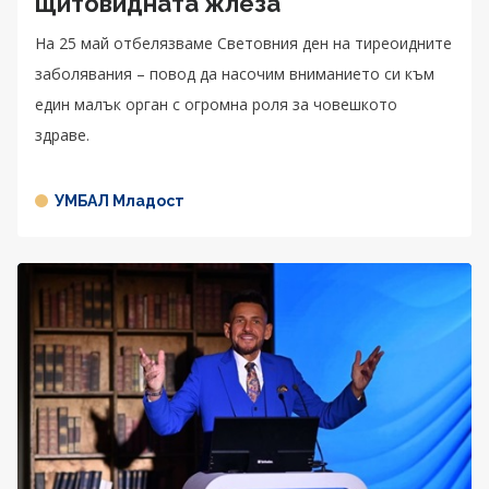
щитовидната жлеза
На 25 май отбелязваме Световния ден на тиреоидните
заболявания – повод да насочим вниманието си към
един малък орган с огромна роля за човешкото
здраве.
УМБАЛ Младост