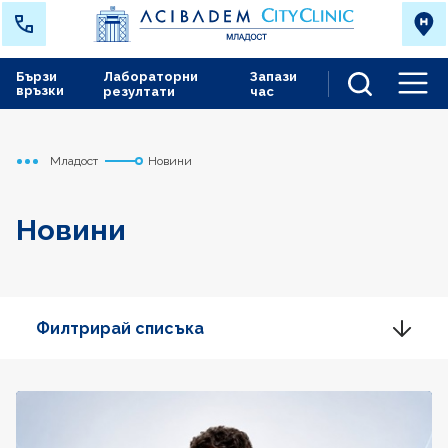
Бързи
Лабораторни
Запази
връзки
резултати
час
Men
Младост
Новини
Начало
Новини
Филтрирай списъка